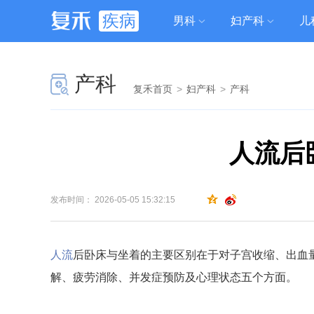
疾病
男科
妇产科
儿
产科
复禾首页
>
妇产科
>
产科
人流后
发布时间： 2026-05-05 15:32:15
人流
后卧床与坐着的主要区别在于对子宫收缩、出血
解、疲劳消除、并发症预防及心理状态五个方面。