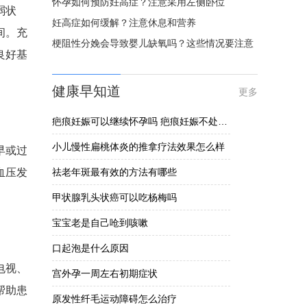
怀孕如何预防妊高症？注意采用左侧卧位
弱状
妊高症如何缓解？注意休息和营养
间。充
梗阻性分娩会导致婴儿缺氧吗？这些情况要注意
良好基
健康早知道
更多
疤痕妊娠可以继续怀孕吗 疤痕妊娠不处理的危害揭晓
小儿慢性扁桃体炎的推拿疗法效果怎么样
早或过
血压发
祛老年斑最有效的方法有哪些
甲状腺乳头状癌可以吃杨梅吗
宝宝老是自己呛到咳嗽
口起泡是什么原因
电视、
宫外孕一周左右初期症状
帮助患
原发性纤毛运动障碍怎么治疗