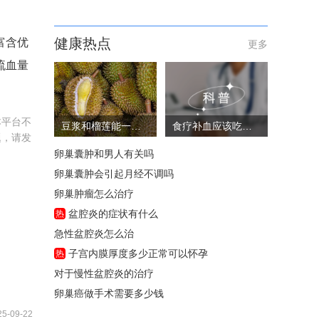
健康热点
富含优
更多
流血量
本平台不
豆浆和榴莲能一起吃吗
食疗补血应该吃些什么
题，请发
卵巢囊肿和男人有关吗
卵巢囊肿会引起月经不调吗
卵巢肿瘤怎么治疗
盆腔炎的症状有什么
热
急性盆腔炎怎么治
子宫内膜厚度多少正常可以怀孕
热
对于慢性盆腔炎的治疗
卵巢癌做手术需要多少钱
25-09-22