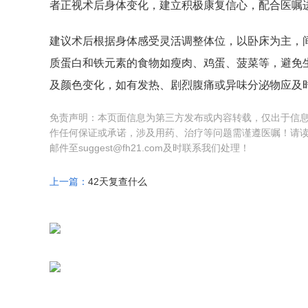
者正视术后身体变化，建立积极康复信心，配合医嘱
建议术后根据身体感受灵活调整体位，以卧床为主，
质蛋白和铁元素的食物如瘦肉、鸡蛋、菠菜等，避免
及颜色变化，如有发热、剧烈腹痛或异味分泌物应及
免责声明：本页面信息为第三方发布或内容转载，仅出于信
作任何保证或承诺，涉及用药、治疗等问题需谨遵医嘱！请
邮件至suggest@fh21.com及时联系我们处理！
上一篇：
42天复查什么