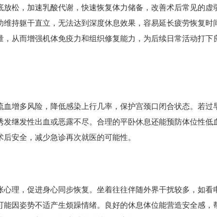
底放松，加速乳酸代谢，快速恢复体力储备，改善术后常见的虚
功维持躯干直立，无法达到深度休息效果，容易延长疲劳恢复时
量，从而增强机体免疫力和组织修复能力，为后续日常活动打下
流血增多风险，降低感染上行几率，保护宫颈口闭合状态。若过
诱发继发性出血或恶露不尽。合理的平卧休息还能预防体位性低
术后安全，减少急诊再次就医的可能性。
张心理，促进身心同步恢复。坐着往往伴随外界干扰较多，如看
可能因姿势不适产生烦躁情绪。良好的休息体位能营造安全感，