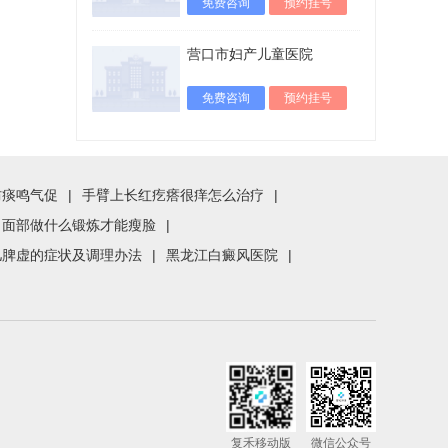
免费咨询
预约挂号
营口市妇产儿童医院
免费咨询
预约挂号
防痰鸣气促
|
手臂上长红疙瘩很痒怎么治疗
|
面部做什么锻炼才能瘦脸
|
儿脾虚的症状及调理办法
|
黑龙江白癜风医院
|
复禾移动版
微信公众号