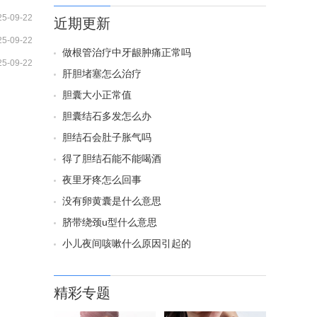
25-09-22
近期更新
25-09-22
做根管治疗中牙龈肿痛正常吗
25-09-22
肝胆堵塞怎么治疗
胆囊大小正常值
胆囊结石多发怎么办
胆结石会肚子胀气吗
得了胆结石能不能喝酒
夜里牙疼怎么回事
没有卵黄囊是什么意思
脐带绕颈u型什么意思
小儿夜间咳嗽什么原因引起的
精彩专题