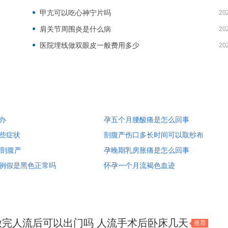
甲亢可以吃心神宁片吗
20
肩关节周围炎是什么病
20
医院埋线做双眼皮一般费用多少
20
办
孕五个月腰酸痛是怎么回事
些症状
剖腹产伤口多长时间可以取纱布
能剖腹产
孕晚期乳房胀痛是怎么回事
例假是黑色正常吗
怀孕一个月流褐色血迹
做完人流后可以出门吗 人流手术后卧床几天
推荐