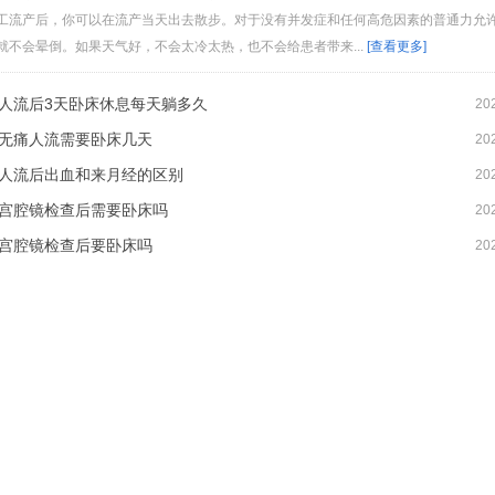
工流产后，你可以在流产当天出去散步。对于没有并发症和任何高危因素的普通力允
就不会晕倒。如果天气好，不会太冷太热，也不会给患者带来...
[查看更多]
人流后3天卧床休息每天躺多久
20
无痛人流需要卧床几天
20
人流后出血和来月经的区别
20
宫腔镜检查后需要卧床吗
20
宫腔镜检查后要卧床吗
20