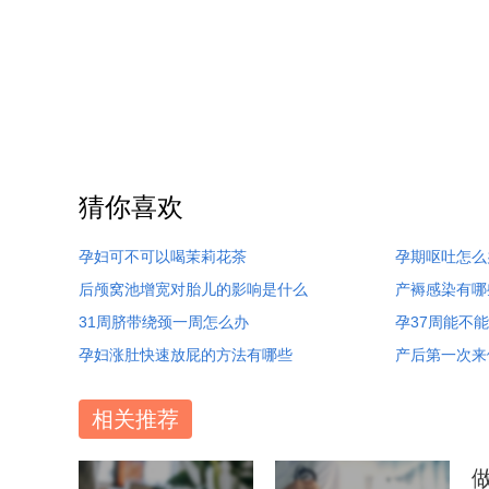
猜你喜欢
孕妇可不可以喝茉莉花茶
孕期呕吐怎么
后颅窝池增宽对胎儿的影响是什么
产褥感染有哪
31周脐带绕颈一周怎么办
孕37周能不
孕妇涨肚快速放屁的方法有哪些
产后第一次来
相关推荐