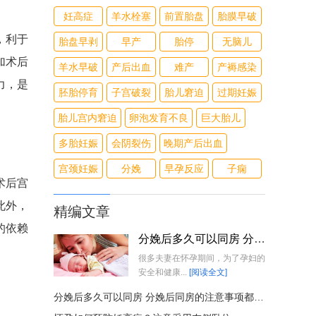
妊高症
羊水栓塞
前置胎盘
胎膜早破
，利于
胎盘早剥
早产
胎停
无脑儿
加术后
羊水早破
产后出血
难产
产褥感染
力，是
胚胎停育
子宫破裂
胎儿窘迫
过期妊娠
胎儿宫内窘迫
卵泡发育不良
巨大胎儿
多胎妊娠
会阴裂伤
晚期产后出血
宫颈妊娠
分娩
早孕反应
子痫
术后宫
此外，
精编文章
的依赖
分娩后多久可以同房 分娩后同房的注意事项都有哪些
很多夫妻在怀孕期间，为了孕妇的
安全和健康...
[阅读全文]
分娩后多久可以同房 分娩后同房的注意事项都有哪些