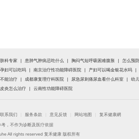
肤科专家
|
患肺气肿病忌吃什么
|
胸闷气短呼吸困难腹胀
|
怎么预
孕妇可以吃吗
|
南京治疗性功能障碍医院
|
产妇可以喝金银花水吗
|
不能治疗
|
成都康复理疗科医院
|
尿急尿刺痛尿血看什么科室
|
幼
皮炎怎么治疗
|
云南性功能障碍医院
联系我们
|
服务条款
|
意见反馈
|
网站地图
|
复禾健康網
参考，不作为诊断及医疗依据
 Fuhe All rights reserved 复禾健康 版权所有