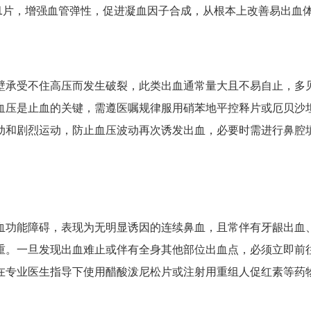
1片，增强血管弹性，促进凝血因子合成，从根本上改善易出血
壁承受不住高压而发生破裂，此类出血通常量大且不易自止，多
血压是止血的关键，需遵医嘱规律服用硝苯地平控释片或厄贝沙
动和剧烈运动，防止血压波动再次诱发出血，必要时需进行鼻腔
血功能障碍，表现为无明显诱因的连续鼻血，且常伴有牙龈出血
重。一旦发现出血难止或伴有全身其他部位出血点，必须立即前
在专业医生指导下使用醋酸泼尼松片或注射用重组人促红素等药