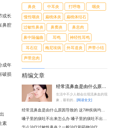
鼻炎
中耳炎
打呼噜
咽炎
节或长
慢性咽炎
扁桃体炎
扁桃体结石
在鼻腔
过敏性鼻炎
鼻窦炎
鼻息肉
鼻中隔偏曲
耳鸣
神经性耳鸣
耳石症
梅尼埃病
外耳道炎
声带小结
声带息肉
分成年
有破损
精编文章
经常流鼻血是由什么原因导致的 这7种疾病均有经常流鼻血的症状表现
生活中不少人都会出现流鼻血的现
象，最初的...
[阅读全文]
经常流鼻血是由什么原因导致的 这7种疾病均有经常流鼻血的症状表现
出
嗓子里的痰吐不出来怎么办 嗓子里的痰吐不出来多喝热水管用吗
生素
怎么治疗过敏性鼻炎？一般治疗和药物治疗