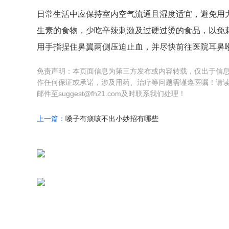
日常生活中应保持室内空气流通且湿度适宜，避免用
生素的食物，少吃辛辣刺激及过硬过烫的食品，以免
用手指捏住鼻翼两侧压迫止血，并尽快前往医院耳鼻
免责声明：本页面信息为第三方发布或内容转载，仅出于信
作任何保证或承诺，涉及用药、治疗等问题需谨遵医嘱！请
邮件至suggest@fh21.com及时联系我们处理！
上一篇：
嗓子有痰咳不出小妙招有哪些