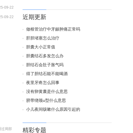
25-09-22
近期更新
25-09-22
做根管治疗中牙龈肿痛正常吗
肝胆堵塞怎么治疗
胆囊大小正常值
胆囊结石多发怎么办
胆结石会肚子胀气吗
得了胆结石能不能喝酒
夜里牙疼怎么回事
没有卵黄囊是什么意思
脐带绕颈u型什么意思
小儿夜间咳嗽什么原因引起的
通过局部
精彩专题