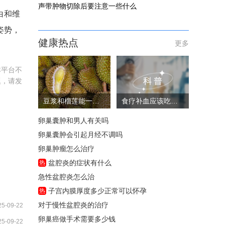
声带肿物切除后要注意一些什么
白和维
姿势，
健康热点
更多
。
本平台不
题，请发
豆浆和榴莲能一起吃吗
食疗补血应该吃些什么
卵巢囊肿和男人有关吗
卵巢囊肿会引起月经不调吗
卵巢肿瘤怎么治疗
盆腔炎的症状有什么
热
急性盆腔炎怎么治
子宫内膜厚度多少正常可以怀孕
热
对于慢性盆腔炎的治疗
25-09-22
卵巢癌做手术需要多少钱
25-09-22