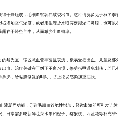
变得干燥脆弱，毛细血管容易破裂出血。这种情况多见于秋冬季
湿器增加空气湿度，或者用生理盐水喷雾定期湿润鼻腔，也可以
暴露在干燥空气中，从而减少出血概率。
方的黎氏区，该区域血管丰富且表浅，极易受损出血。儿童及部
复出血。治疗关键在于纠正不良习惯，修剪指甲避免划伤，若已
擤鼻涕，给黏膜修复的时间，防止继发感染加重症状。
和血液凝固功能，导致毛细血管脆性增加，轻微刺激即可引发连续
况。日常需多吃新鲜蔬菜水果如橙子、猕猴桃、西蓝花等补充维