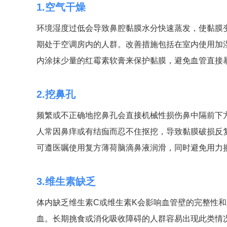
1.空气干燥
环境湿度过低会导致鼻腔黏膜水分快速蒸发，使黏膜
期处于空调房内的人群。改善措施包括在室内使用加
内涂抹少量的红霉素软膏来保护黏膜，避免血管直接
2.挖鼻孔
频繁或不正确地挖鼻孔会直接机械性损伤鼻中隔前下
人常因鼻痒或有结痂而忍不住抠挖，导致黏膜破损反
可遵医嘱使用复方薄荷脑滴鼻液润滑，同时避免用力
3.维生素缺乏
体内缺乏维生素C或维生素K会影响血管壁的完整性
血。长期挑食或消化吸收障碍的人群容易出现此类情