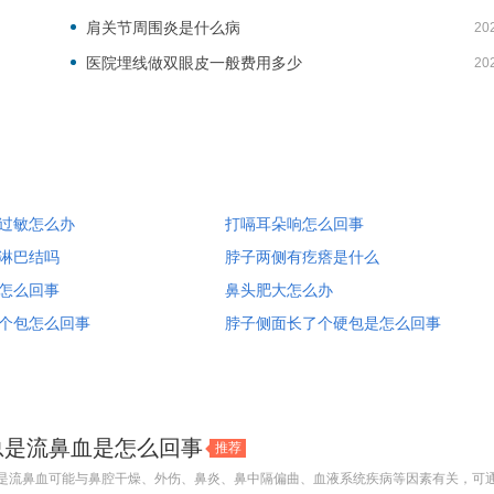
肩关节周围炎是什么病
20
医院埋线做双眼皮一般费用多少
20
过敏怎么办
打嗝耳朵响怎么回事
淋巴结吗
脖子两侧有疙瘩是什么
怎么回事
鼻头肥大怎么办
个包怎么回事
脖子侧面长了个硬包是怎么回事
总是流鼻血是怎么回事
推荐
是流鼻血可能与鼻腔干燥、外伤、鼻炎、鼻中隔偏曲、血液系统疾病等因素有关，可