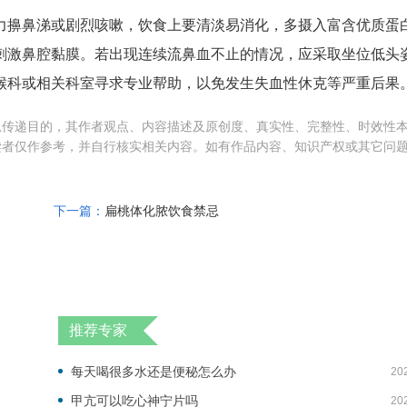
力擤鼻涕或剧烈咳嗽，饮食上要清淡易消化，多摄入富含优质蛋
刺激鼻腔黏膜。若出现连续流鼻血不止的情况，应采取坐位低头
喉科或相关科室寻求专业帮助，以免发生失血性休克等严重后果
息传递目的，其作者观点、内容描述及原创度、真实性、完整性、时效性
读者仅作参考，并自行核实相关内容。如有作品内容、知识产权或其它问
下一篇：
扁桃体化脓饮食禁忌
推荐专家
每天喝很多水还是便秘怎么办
20
甲亢可以吃心神宁片吗
20