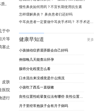
体质。
慢性鼻炎如何用药？不宜长期使用抗生素
怎样缓解鼻炎？ 鼻炎患者们还好吗
中耳炎患者一定要做中耳炎手术吗？ 不手术还有其他疗法吗？
见于中
健康早知道
坦片等
更多
填塞止
小孩抽动症挤眉弄眼会自己好吗
例假晚几天能查出怀孕
腺癌分化程度怎么看
口水流出来没感觉是什么情况
、皮肤
小孩吃了西瓜一直咳嗽
往医院
良性位置性眩晕复位法有哪些 良性位置性眩晕要怎么办
物进行
月子里经常抱孩子会有月子病吗