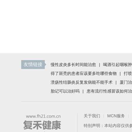
友情链接
慢性皮炎多长时间能治愈
|
喝酒引起咽喉肿
得了斑秃的患者应该要多吃哪些食物
|
打喷
溃疡性结肠炎反复发病能不能手术
|
厦门治
胎记可以治好吗
|
患有流行性感冒该如何治
关于我们
|
MCN服务
|
特别声明：本站内容仅供