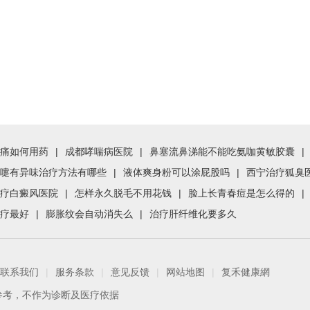
痛如何用药
|
成都哮喘病医院
|
鼻塞流鼻涕能不能吃氨咖黄敏胶囊
|
嚏有异味治疗方法有哪些
|
液体爽身粉可以涂屁股吗
|
西宁治疗狐臭
疗白癜风医院
|
怎样永久脱毛不用花钱
|
脸上长青春痘是怎么得的
|
疗最好
|
膨胀纹会自动消失么
|
治疗肝纤维化要多久
联系我们
|
服务条款
|
意见反馈
|
网站地图
|
复禾健康網
参考，不作为诊断及医疗依据