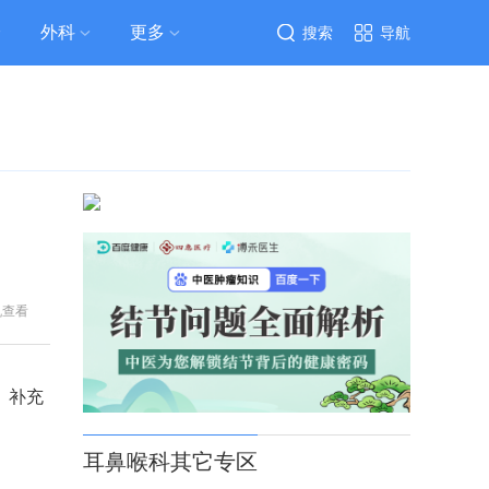
外科
更多
搜索
导航
机查看
、补充
耳鼻喉科其它专区