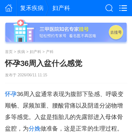
复禾疾病
妇产科
首页
>
疾病
>
妇产科
>
产科
怀孕36周入盆什么感觉
发布于 2026/06/11 11:15
怀孕
36周入盆通常表现为腹部下坠感、呼吸变
顺畅、尿频加重、腰酸背痛以及阴道分泌物增
多等感觉。入盆是指胎儿的先露部进入母体骨
盆腔，为
分娩
做准备，这是正常的生理过程。