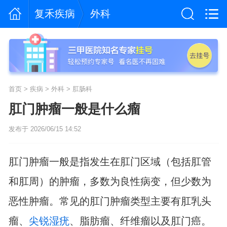
复禾疾病
外科
首页
>
疾病
>
外科
>
肛肠科
肛门肿瘤一般是什么瘤
发布于 2026/06/15 14:52
肛门肿瘤一般是指发生在肛门区域（包括肛管
和肛周）的肿瘤，多数为良性病变，但少数为
恶性肿瘤。常见的肛门肿瘤类型主要有肛乳头
瘤、
尖锐湿疣
、脂肪瘤、纤维瘤以及肛门癌。