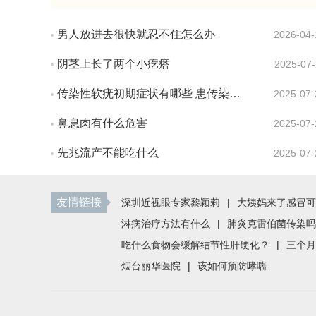
男人放进去很快就忍不住怎么办
2026-04-
阴茎上长了两个小疙瘩
2025-07-
传染性软疣初期症状有哪些 患传染性软疣会有疼痛感吗
2025-07-
鼻息肉有什么危害
2025-07-
先兆流产不能吃什么
2025-07-
友情链接
深圳近视眼专家黎颖莉
|
大姨妈来了感冒可
淋病治疗方法有什么
|
肺炎克雷伯菌传染吗
吃什么食物会缓解结节性肝硬化？
|
三个月
烟台丽华医院
|
该如何预防哮喘