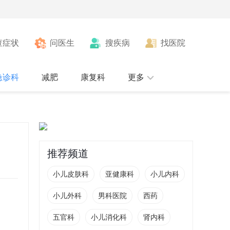
查症状
问医生
搜疾病
找医院
急诊科
减肥
康复科
更多
推荐频道
小儿皮肤科
亚健康科
小儿内科
小儿外科
男科医院
西药
五官科
小儿消化科
肾内科