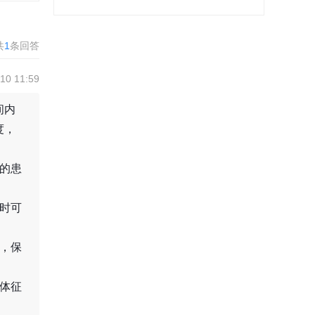
共
1
条回答
0 11:59
间内
度，
的患
时可
，保
体征