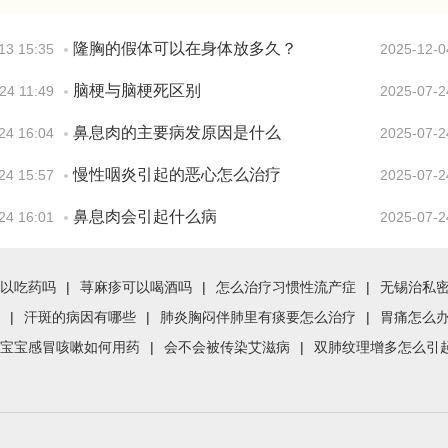
隆胸的假体可以在身体放多久？
13 15:35
2025-12-0
脑梗与脑梗死区别
24 11:49
2025-07-2
鼻息肉的主要病发原因是什么
24 16:04
2025-07-2
慢性咽炎引起的恶心怎么治疗
24 15:57
2025-07-2
鼻息肉会引起什么病
24 16:01
2025-07-2
以吃药吗
|
荨麻疹可以喝酒吗
|
怎么治疗习惯性流产症
|
无锡治私
|
汗斑的病因有哪些
|
肺炎胸闷伴肺里有痰要怎么治疗
|
胃痛怎么
宝宝感冒咳嗽如何用药
|
会不会被传染艾滋病
|
双肺纹理增多怎么引