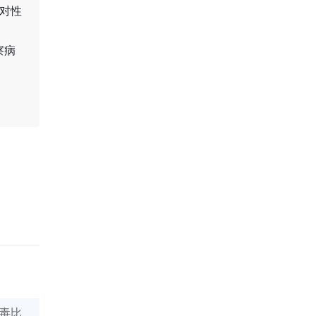
对性
察病
毒比