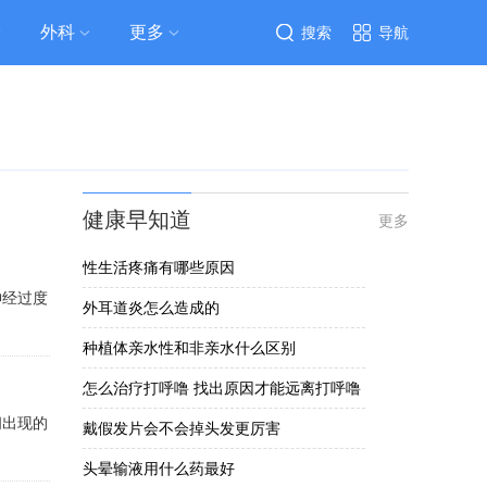
外科
更多
搜索
导航
健康早知道
更多
性生活疼痛有哪些原因
神经过度
外耳道炎怎么造成的
种植体亲水性和非亲水什么区别
怎么治疗打呼噜 找出原因才能远离打呼噜
间出现的
戴假发片会不会掉头发更厉害
头晕输液用什么药最好