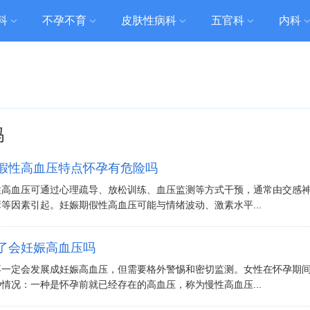
科
不孕不育
皮肤性病科
五官科
内科
吗
假性高血压特点怀孕有危险吗
性高血压可通过心理疏导、放松训练、血压监测等方式干预，通常由交感
等因素引起。妊娠期假性高血压可能与情绪波动、激素水平...
了会妊娠高血压吗
不一定会发展成妊娠高血压，但需要格外警惕和密切监测。女性在怀孕期
情况：一种是怀孕前就已经存在的高血压，称为慢性高血压...