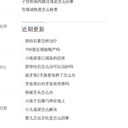
子宫疾病内膜过薄是怎么回事
宫颈成熟度怎么检查
在怀
近期更新
胆结石要怎样治疗
700度近视能顺产吗
小孩尿道口感染的症状
胆管结石怎么治可以治好吗
约1
拔牙第2天脸更加肿了怎么办
牙齿美白对牙齿有伤害吗
咬破舌头怎么办
小孩子后脑勺摔在地上
总数
小儿遗尿怎么解决
婴儿又拉又吐是怎么回事