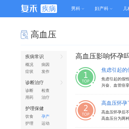
疾病
男科
妇产科
儿
高血压
高血压影响怀孕
疾病常识
概况
病因
焦虑引起的
症状
发作
焦虑引起的假
诊断治疗
兴奋、血管痉挛
诊断
检查
用药
治疗
高血压怀孕
护理保健
高血压怀孕后
饮食
孕产
高血压分为两种
护理
运动