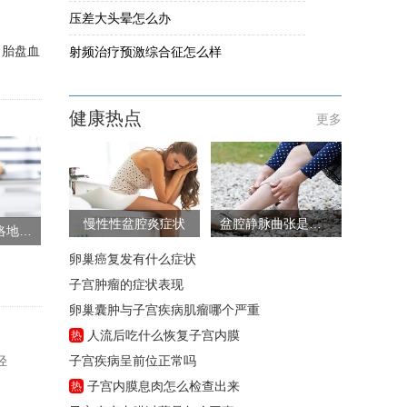
压差大头晕怎么办
、胎盘血
射频治疗预激综合征怎么样
健康热点
更多
慢性性盆腔炎症状
盆腔静脉曲张是怎么回事
高血压怀孕吃非洛地平好不好
卵巢癌复发有什么症状
子宫肿瘤的症状表现
卵巢囊肿与子宫疾病肌瘤哪个严重
人流后吃什么恢复子宫内膜
热
轻
子宫疾病呈前位正常吗
子宫内膜息肉怎么检查出来
热