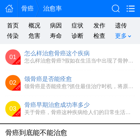
骨癌
治愈率
首页
概况
病因
症状
发作
遗传
传染
危害
寿命
诊断
检查
更多
怎么样治愈骨癌这个疾病
01
怎么样治愈骨癌?假如在生活当中出现了骨肿瘤这样的疾病我们不能拖延治疗的时间。应当在患有骨肿瘤疾病的时候，及早做好治疗抓住最佳的治疗时机。才能够早一些康复。就请小编来为大家讲述骨肿瘤疾病的治疗方法有什么。一、对症治疗1、感染细菌感染，应选用抗生素。2、高钙血症增加补液量，促进钙的排泄。3、高尿酸血症大量补液，口服或静脉注射碳酸氢钠，别呤醇。4、贫血可运用雄性激...
TOP
颌骨癌是否能痊愈
02
颌骨癌是否能痊愈?抓住最佳治疗时机，将原发癌和转移源一并彻底切除，就可达到治愈的目的，对于尚不严重的早期颌骨癌，其治愈率还是较为理想的。患者必须明白，早期颌骨癌的治愈率受医、患双方影响。许多患颌骨癌的病人和主治医生都深知该癌症的早期诊断较困难，常常与牙槽脓肿、下颌骨、骨髓炎及神经炎相混淆，在医院就诊时往往碾转多个科室也达不到对症下药的效果。因此患者一定要高度...
TOP
骨癌早期治愈成功率多少
03
关于骨癌，骨癌这种疾病给人们的日常生活造成了很大的影响，人们还是有很强的畏惧心理，毕竟这不是一般的疾病，所以不少患者会变得非常的悲观，对病情非常的不利。现如今对于骨癌的治疗也有许多的技术，那么骨癌的早期能治愈的成功率是多少呢?骨癌早期治疗应注意提高治愈率，减少后期复发转移的可能性，减少治疗的困难。骨癌早期治疗将各种治疗方法结合用于治疗，能很好的提高患者的免疫...
TOP
骨癌到底能不能治愈