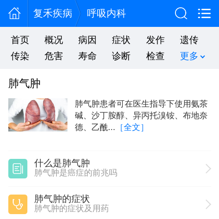
复禾疾病
呼吸内科
首页
概况
病因
症状
发作
遗传
传染
危害
寿命
诊断
检查
更多
肺气肿
肺气肿患者可在医生指导下使用氨茶
碱、沙丁胺醇、异丙托溴铵、布地奈
德、乙酰...
［全文］
什么是肺气肿
肺气肿是癌症的前兆吗
肺气肿的症状
肺气肿的症状及用药