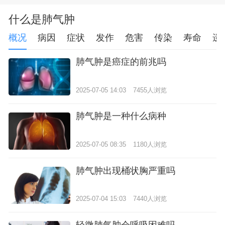
什么是肺气肿
概况
病因
症状
发作
危害
传染
寿命
遗
肺气肿是癌症的前兆吗
2025-07-05 14:03
7455人浏览
肺气肿是一种什么病种
2025-07-05 08:35
1180人浏览
肺气肿出现桶状胸严重吗
2025-07-04 15:03
7440人浏览
轻微肺气肿会呼吸困难吗