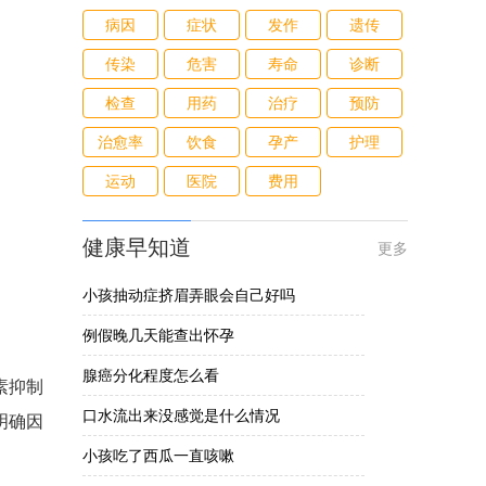
病因
症状
发作
遗传
传染
危害
寿命
诊断
检查
用药
治疗
预防
治愈率
饮食
孕产
护理
运动
医院
费用
健康早知道
更多
小孩抽动症挤眉弄眼会自己好吗
例假晚几天能查出怀孕
腺癌分化程度怎么看
素抑制
口水流出来没感觉是什么情况
明确因
小孩吃了西瓜一直咳嗽