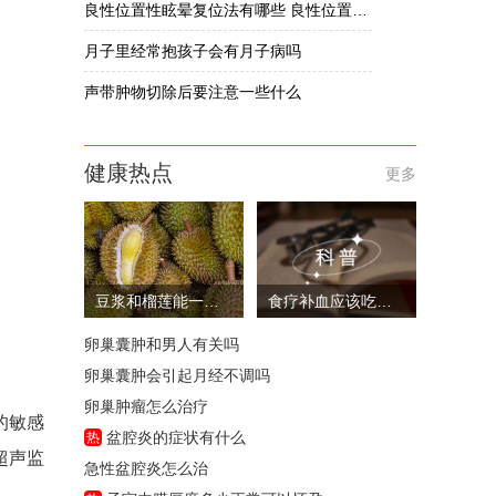
良性位置性眩晕复位法有哪些 良性位置性眩晕要怎么办
月子里经常抱孩子会有月子病吗
声带肿物切除后要注意一些什么
健康热点
更多
豆浆和榴莲能一起吃吗
食疗补血应该吃些什么
卵巢囊肿和男人有关吗
卵巢囊肿会引起月经不调吗
卵巢肿瘤怎么治疗
的敏感
盆腔炎的症状有什么
热
超声监
急性盆腔炎怎么治