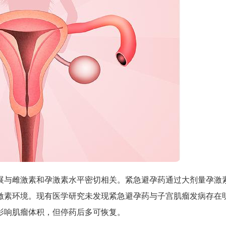
展与雌激素和孕激素水平密切相关。紧急避孕药通过大剂量孕激
激素环境。现有医学研究未发现紧急避孕药与子宫肌瘤发病存在
影响肌瘤体积，但停药后多可恢复。