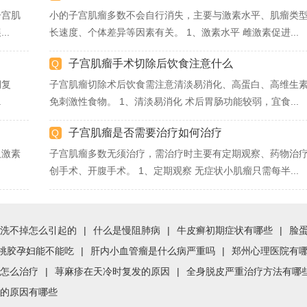
子宫肌
小的子宫肌瘤多数不会自行消失，主要与激素水平、肌瘤类
..
长速度、个体差异等因素有关。 1、激素水平 雌激素促进...
子宫肌瘤手术切除后饮食注意什么
期复
子宫肌瘤切除术后饮食需注意清淡易消化、高蛋白、高维生
.
免刺激性食物。 1、清淡易消化 术后胃肠功能较弱，宜食...
子宫肌瘤是否需要治疗如何治疗
及激素
子宫肌瘤多数无须治疗，需治疗时主要有定期观察、药物治
创手术、开腹手术。 1、定期观察 无症状小肌瘤只需每半...
洗不掉怎么引起的
|
什么是慢阻肺病
|
牛皮癣初期症状有哪些
|
脸
桃胶孕妇能不能吃
|
肝内小血管瘤是什么病严重吗
|
郑州心理医院有
怎么治疗
|
荨麻疹在天冷时复发的原因
|
全身脱皮严重治疗方法有哪
的原因有哪些