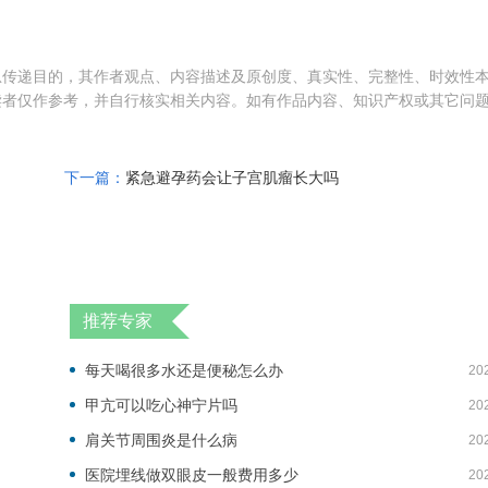
息传递目的，其作者观点、内容描述及原创度、真实性、完整性、时效性
读者仅作参考，并自行核实相关内容。如有作品内容、知识产权或其它问
下一篇：
紧急避孕药会让子宫肌瘤长大吗
推荐专家
每天喝很多水还是便秘怎么办
20
甲亢可以吃心神宁片吗
20
肩关节周围炎是什么病
20
医院埋线做双眼皮一般费用多少
20