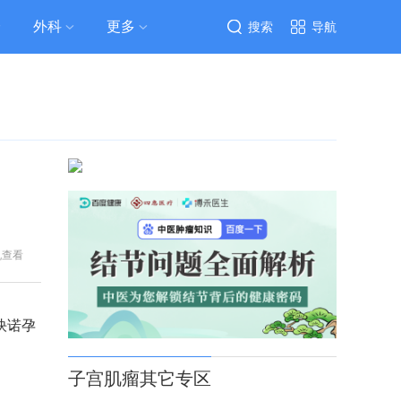
外科
更多
搜索
导航
机查看
炔诺孕
子宫肌瘤其它专区