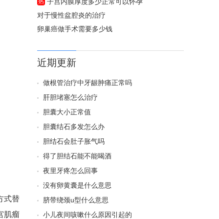
子宫内膜厚度多少正常可以怀孕
热
对于慢性盆腔炎的治疗
卵巢癌做手术需要多少钱
近期更新
做根管治疗中牙龈肿痛正常吗
肝胆堵塞怎么治疗
胆囊大小正常值
胆囊结石多发怎么办
胆结石会肚子胀气吗
得了胆结石能不能喝酒
夜里牙疼怎么回事
没有卵黄囊是什么意思
方式替
脐带绕颈u型什么意思
宫肌瘤
小儿夜间咳嗽什么原因引起的