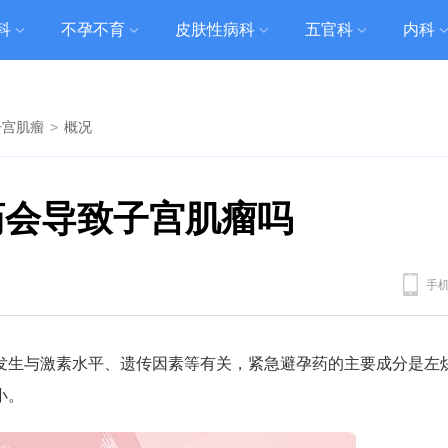
科
不孕不育
皮肤性病科
五官科
内科
子宫肌瘤
>
概况
药会导致子宫肌瘤吗
手
发生与激素水平、遗传因素等有关，紧急避孕药的主要成分是左
小。