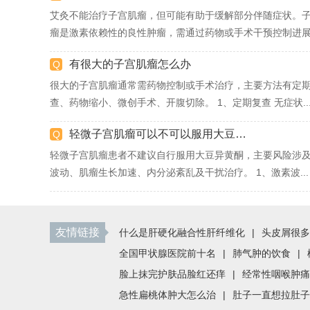
艾灸不能治疗子宫肌瘤，但可能有助于缓解部分伴随症状。
瘤是激素依赖性的良性肿瘤，需通过药物或手术干预控制进展.
有很大的子宫肌瘤怎么办
很大的子宫肌瘤通常需药物控制或手术治疗，主要方法有定
查、药物缩小、微创手术、开腹切除。 1、定期复查 无症状..
轻微子宫肌瘤可以不可以服用大豆异黄酮吗
轻微子宫肌瘤患者不建议自行服用大豆异黄酮，主要风险涉
波动、肌瘤生长加速、内分泌紊乱及干扰治疗。 1、激素波...
友情链接
什么是肝硬化融合性肝纤维化
|
头皮屑很多
全国甲状腺医院前十名
|
肺气肿的饮食
|
脸上抹完护肤品脸红还痒
|
经常性咽喉肿痛
急性扁桃体肿大怎么治
|
肚子一直想拉肚子