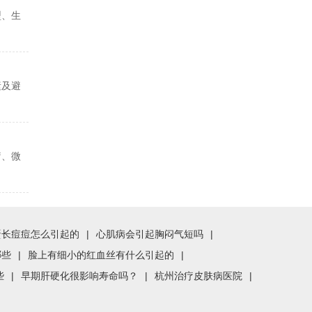
型、生
素及避
疗、微
蛋长痘痘怎么引起的
|
心肌病会引起胸闷气短吗
|
哪些
|
脸上有细小的红血丝有什么引起的
|
些
|
早期肝硬化很影响寿命吗？
|
杭州治疗皮肤病医院
|