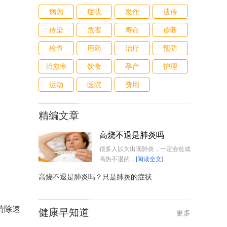
病因
症状
发作
遗传
传染
危害
寿命
诊断
检查
用药
治疗
预防
治愈率
饮食
孕产
护理
运动
医院
费用
精编文章
高烧不退是肺炎吗
很多人以为出现肺炎，一定会造成
高热不退的...
[阅读全文]
高烧不退是肺炎吗？只是肺炎的症状
清除速
健康早知道
更多