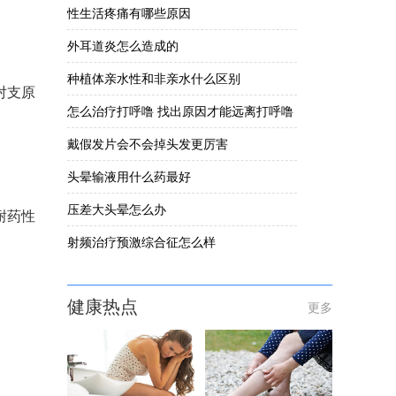
性生活疼痛有哪些原因
外耳道炎怎么造成的
种植体亲水性和非亲水什么区别
对支原
怎么治疗打呼噜 找出原因才能远离打呼噜
戴假发片会不会掉头发更厉害
头晕输液用什么药最好
压差大头晕怎么办
耐药性
射频治疗预激综合征怎么样
健康热点
更多