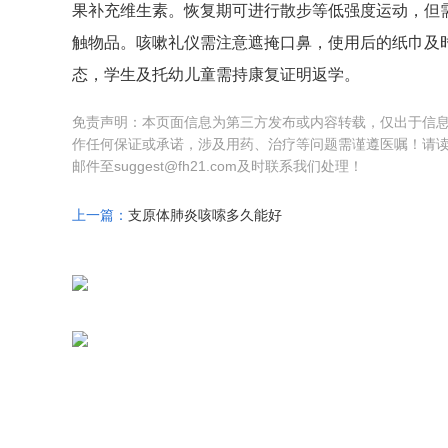
果补充维生素。恢复期可进行散步等低强度运动，但
触物品。咳嗽礼仪需注意遮掩口鼻，使用后的纸巾及
态，学生及托幼儿童需持康复证明返学。
免责声明：本页面信息为第三方发布或内容转载，仅出于信
作任何保证或承诺，涉及用药、治疗等问题需谨遵医嘱！请
邮件至suggest@fh21.com及时联系我们处理！
上一篇：
支原体肺炎咳嗦多久能好