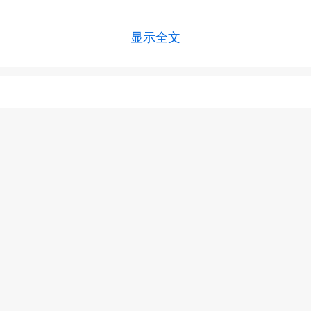
显示全文
上一篇 :
变异新冠病毒的症状是什么 新冠疫苗可以免疫变异病毒吗
下一篇 :
新冠无症状感染者特征是什么 无症状感染者怎么判断