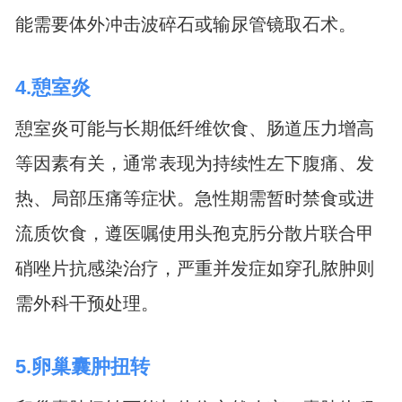
能需要体外冲击波碎石或输尿管镜取石术。
4.憩室炎
憩室炎可能与长期低纤维饮食、肠道压力增高
等因素有关，通常表现为持续性左下腹痛、发
热、局部压痛等症状。急性期需暂时禁食或进
流质饮食，遵医嘱使用头孢克肟分散片联合甲
硝唑片抗感染治疗，严重并发症如穿孔脓肿则
需外科干预处理。
5.卵巢囊肿扭转