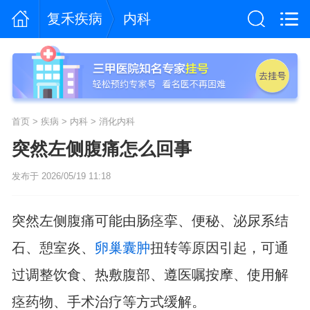
复禾疾病
内科
首页
>
疾病
>
内科
>
消化内科
突然左侧腹痛怎么回事
发布于 2026/05/19 11:18
突然左侧腹痛可能由肠痉挛、便秘、泌尿系结
石、憩室炎、
卵巢囊肿
扭转等原因引起，可通
过调整饮食、热敷腹部、遵医嘱按摩、使用解
痉药物、手术治疗等方式缓解。