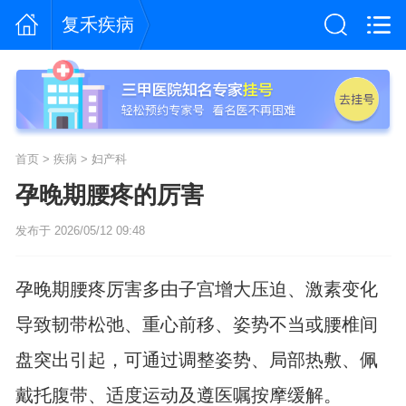
复禾疾病
首页
>
疾病
>
妇产科
孕晚期腰疼的厉害
发布于 2026/05/12 09:48
孕晚期腰疼厉害多由子宫增大压迫、激素变化
导致韧带松弛、重心前移、姿势不当或腰椎间
盘突出引起，可通过调整姿势、局部热敷、佩
戴托腹带、适度运动及遵医嘱按摩缓解。