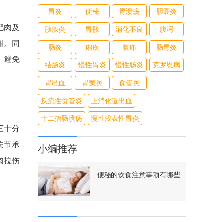
胃炎
便秘
胃溃疡
胆囊炎
肥肉及
胰腺炎
胃胀
消化不良
腹泻
谢。同
肠炎
痢疾
腹痛
肠胃炎
，避免
结肠炎
慢性胃炎
慢性肠炎
克罗恩病
胃出血
胃窦炎
食管炎
反流性食管炎
上消化道出血
十二指肠溃疡
慢性浅表性胃炎
三十分
关节承
小编推荐
肉拉伤
便秘的饮食注意事项有哪些