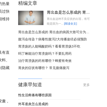
精编文章
的热量
员过快
胃出血是怎么形成的 胃出血的病因大致可分为3种类型
期维持
胃出血这种不良症状的出现，有可
能是因为一...
[阅读全文]
胃出血是怎么形成的 胃出血的病因大致可分为3种类型
腹泻会传染？病毒性腹泻2大传播途径必须预防
胃溃疡的人能喝酸奶吗？看看胃溃疡3不吃
具有直
吗丁啉能治疗胃溃疡吗？不要乱用药
饮料、
治疗胃溃疡的药有哪些？蜂蜜有奇效
别隐藏
胃炎的症状有哪些？ 常见腹痛腹泻
健康早知道
更多
性生活疼痛有哪些原因
胶囊，
外耳道炎怎么造成的