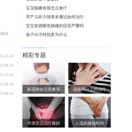
宝宝咳嗽有痰怎么食疗
早产儿听力筛查未通过如何治疗
宝宝发烧睡觉抽搐的症状严重吗
功能损
孩子出汗特别多为什么
精彩专题
24-11-13
21-08-10
22-10-25
22-09-26
新冠肺炎注意事项
湿疹用什么药治疗
22-09-21
早泄怎么治疗最好
人流的最佳时间