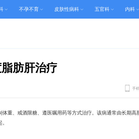
科
不孕不育
皮肤性病科
五官科
内科
度脂肪肝治疗
手
制体重、戒酒限糖、遵医嘱用药等方式治疗。该病通常由长期高
起。