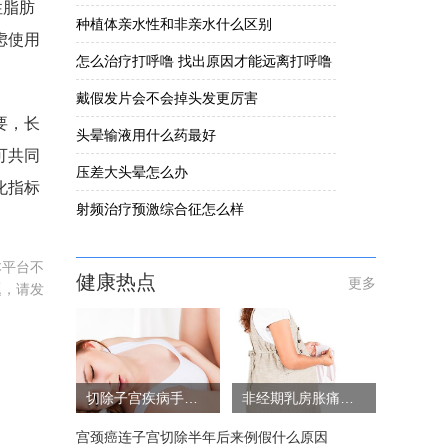
性脂肪
种植体亲水性和非亲水什么区别
虑使用
怎么治疗打呼噜 找出原因才能远离打呼噜
戴假发片会不会掉头发更厉害
要，长
头晕输液用什么药最好
可共同
压差大头晕怎么办
化指标
射频治疗预激综合征怎么样
本平台不
健康热点
更多
题，请发
切除子宫疾病手术风险大吗
非经期乳房胀痛的原因
宫颈癌连子宫切除半年后来例假什么原因