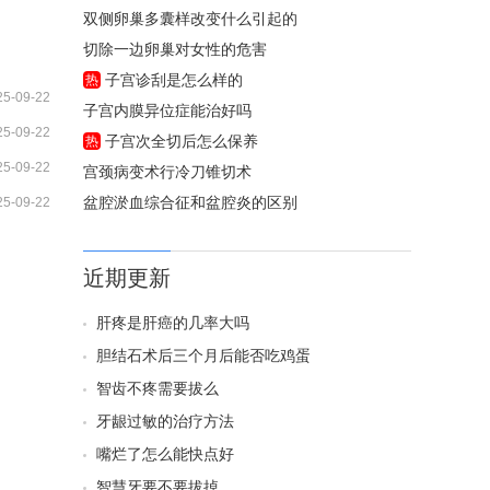
双侧卵巢多囊样改变什么引起的
切除一边卵巢对女性的危害
子宫诊刮是怎么样的
热
25-09-22
子宫内膜异位症能治好吗
25-09-22
子宫次全切后怎么保养
热
25-09-22
宫颈病变术行冷刀锥切术
盆腔淤血综合征和盆腔炎的区别
25-09-22
近期更新
肝疼是肝癌的几率大吗
胆结石术后三个月后能否吃鸡蛋
智齿不疼需要拔么
牙龈过敏的治疗方法
嘴烂了怎么能快点好
智慧牙要不要拔掉