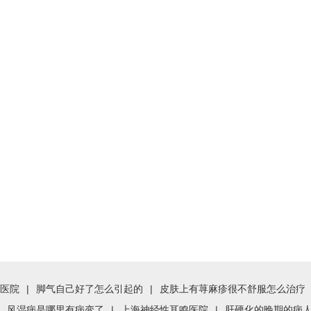
医院
|
脚气自己好了怎么引起的
|
皮肤上有荨麻疹很不舒服怎么治疗
风湿病是哪里有病变了
|
上海神经性耳鸣医院
|
肝硬化的晚期的病