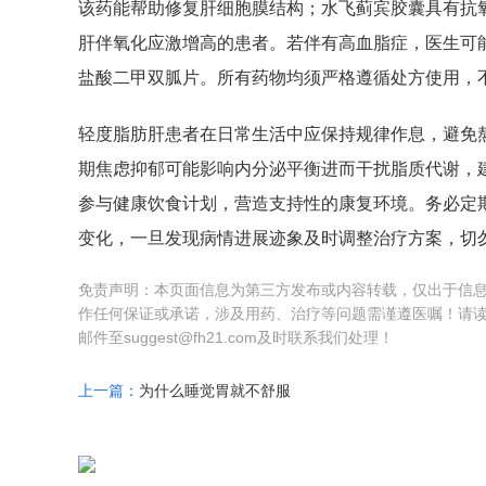
该药能帮助修复肝细胞膜结构；水飞蓟宾胶囊具有抗
肝伴氧化应激增高的患者。若伴有高血脂症，医生可
盐酸二甲双胍片。所有药物均须严格遵循处方使用，
轻度脂肪肝患者在日常生活中应保持规律作息，避免
期焦虑抑郁可能影响内分泌平衡进而干扰脂质代谢，
参与健康饮食计划，营造支持性的康复环境。务必定
变化，一旦发现病情进展迹象及时调整治疗方案，切
免责声明：本页面信息为第三方发布或内容转载，仅出于信
作任何保证或承诺，涉及用药、治疗等问题需谨遵医嘱！请
邮件至suggest@fh21.com及时联系我们处理！
上一篇：
为什么睡觉胃就不舒服