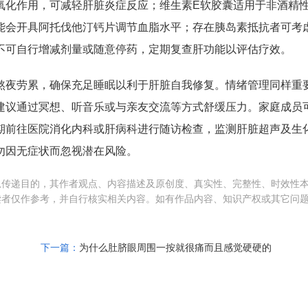
氧化作用，可减轻肝脏炎症反应；维生素E软胶囊适用于非酒精
能会开具阿托伐他汀钙片调节血脂水平；存在胰岛素抵抗者可考
不可自行增减剂量或随意停药，定期复查肝功能以评估疗效。
熬夜劳累，确保充足睡眠以利于肝脏自我修复。情绪管理同样重
建议通过冥想、听音乐或与亲友交流等方式舒缓压力。家庭成员
期前往医院消化内科或肝病科进行随访检查，监测肝脏超声及生
勿因无症状而忽视潜在风险。
息传递目的，其作者观点、内容描述及原创度、真实性、完整性、时效性
读者仅作参考，并自行核实相关内容。如有作品内容、知识产权或其它问
下一篇：
为什么肚脐眼周围一按就很痛而且感觉硬硬的