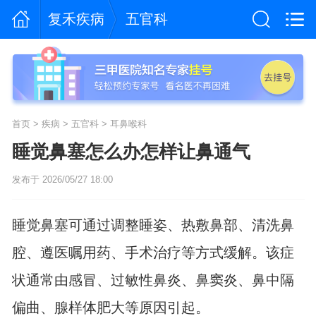
复禾疾病
五官科
首页
>
疾病
>
五官科
>
耳鼻喉科
睡觉鼻塞怎么办怎样让鼻通气
发布于 2026/05/27 18:00
睡觉鼻塞可通过调整睡姿、热敷鼻部、清洗鼻
腔、遵医嘱用药、手术治疗等方式缓解。该症
状通常由感冒、过敏性鼻炎、鼻窦炎、鼻中隔
偏曲、腺样体肥大等原因引起。