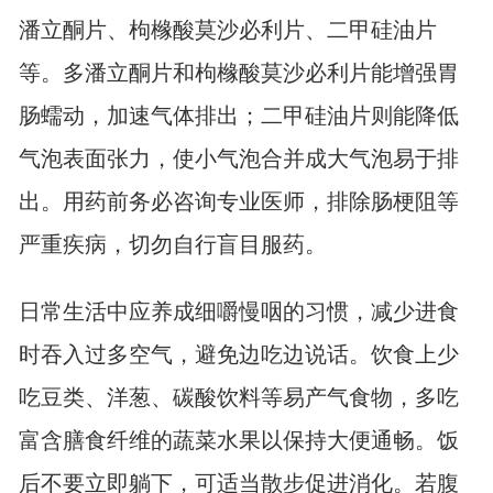
潘立酮片、枸橼酸莫沙必利片、二甲硅油片
等。多潘立酮片和枸橼酸莫沙必利片能增强胃
肠蠕动，加速气体排出；二甲硅油片则能降低
气泡表面张力，使小气泡合并成大气泡易于排
出。用药前务必咨询专业医师，排除肠梗阻等
严重疾病，切勿自行盲目服药。
日常生活中应养成细嚼慢咽的习惯，减少进食
时吞入过多空气，避免边吃边说话。饮食上少
吃豆类、洋葱、碳酸饮料等易产气食物，多吃
富含膳食纤维的蔬菜水果以保持大便通畅。饭
后不要立即躺下，可适当散步促进消化。若腹