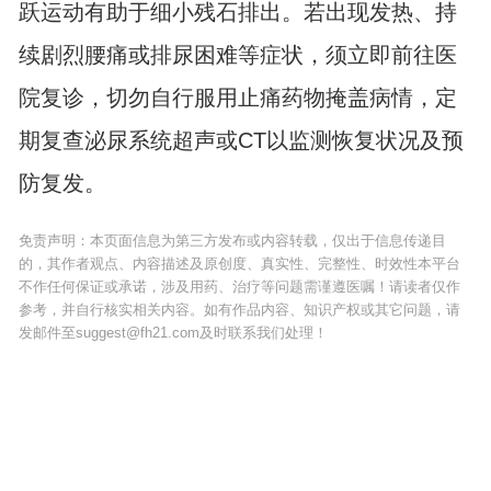
跃运动有助于细小残石排出。若出现发热、持
续剧烈腰痛或排尿困难等症状，须立即前往医
院复诊，切勿自行服用止痛药物掩盖病情，定
期复查泌尿系统超声或CT以监测恢复状况及预
防复发。
免责声明：本页面信息为第三方发布或内容转载，仅出于信息传递目
的，其作者观点、内容描述及原创度、真实性、完整性、时效性本平台
不作任何保证或承诺，涉及用药、治疗等问题需谨遵医嘱！请读者仅作
参考，并自行核实相关内容。如有作品内容、知识产权或其它问题，请
发邮件至suggest@fh21.com及时联系我们处理！