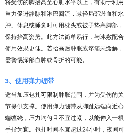
将受伤的脚抬高至心脏水平以上，有助于利用
重力促进静脉和淋巴回流，减轻局部淤血和水
肿。休息或睡觉时可用枕头或被子垫高脚部，
保持抬高姿势。此方法简单易行，与冰敷配合
使用效果更佳。若抬高后肿胀或疼痛未缓解，
需警惕深部血肿或骨折的可能。
3、使用弹力绷带
适当加压包扎可限制肿胀范围，并为受伤的关
节提供支撑。使用弹力绷带从脚趾远端向近心
端缠绕，压力均匀且不宜过紧，以能伸入一根
手指为宜。包扎时间不宜超过24小时，夜间可