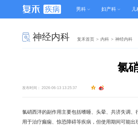
疾病
男科
妇产科
儿
神经内科
复禾首页
>
内科
>
神经内科
氯
发布时间： 2026-06-13 13:25:37
氯硝西泮的副作用主要包括嗜睡、头晕、共济失调、
用于治疗癫痫、惊恐障碍等疾病，但使用期间可能出