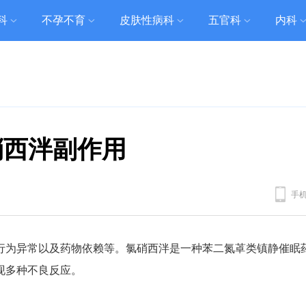
科
不孕不育
皮肤性病科
五官科
内科
硝西泮副作用
手
行为异常以及药物依赖等。氯硝西泮是一种苯二氮䓬类镇静催眠
现多种不良反应。