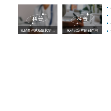
氯硝西泮戒断症状需要持续多久
氯硝安定片的副作用