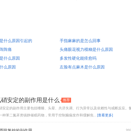
是什么原因引起的
手指麻麻的是怎么回事
阵阵痛
头痛眼花视力模糊是什么原因
是什么原因
多发性硬化能痊愈吗
什么原因
左脸有点麻木是什么原因
氯硝安定的副作用是什么
推荐
硝安定的副作用主要包括嗜睡、头晕、共济失调、行为异常以及依赖性与戒断反应。
一种苯二氮䓬类镇静催眠药物，常用于控制癫痫发作和缓解焦...
[查看更多]
西吡氯铵的副作用
20