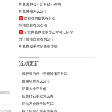
卵巢囊肿会引起月经不调吗
卵巢肿瘤怎么治疗
盆腔炎的症状有什么
热
急性盆腔炎怎么治
子宫内膜厚度多少正常可以怀孕
热
对于慢性盆腔炎的治疗
卵巢癌做手术需要多少钱
近期更新
做根管治疗中牙龈肿痛正常吗
肝胆堵塞怎么治疗
胆囊大小正常值
氯硝安定
胆囊结石多发怎么办
胆结石会肚子胀气吗
得了胆结石能不能喝酒
25-02-01