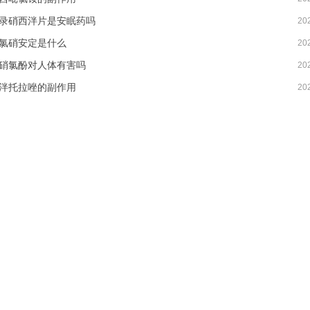
录硝西泮片是安眠药吗
20
氯硝安定是什么
20
硝氯酚对人体有害吗
20
泮托拉唑的副作用
20