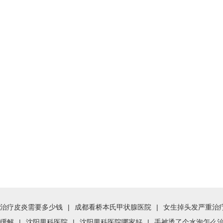
治疗皮炎需要多少钱
|
成都看桥本氏甲状腺医院
|
女生掉头发严重治
缓解
|
沈阳男科医院
|
沈阳男科医院哪家好
|
手被烫了个水泡怎么