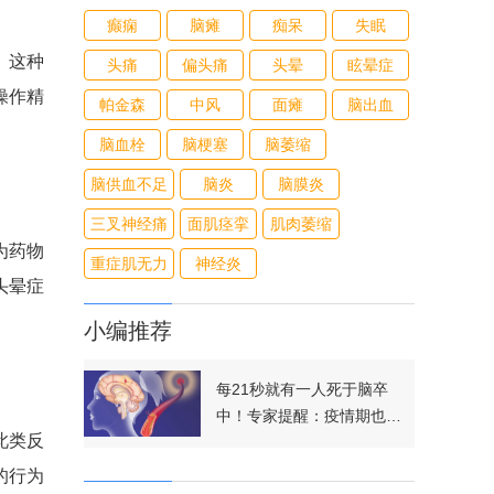
癫痫
脑瘫
痴呆
失眠
。这种
头痛
偏头痛
头晕
眩晕症
操作精
帕金森
中风
面瘫
脑出血
脑血栓
脑梗塞
脑萎缩
脑供血不足
脑炎
脑膜炎
三叉神经痛
面肌痉挛
肌肉萎缩
为药物
重症肌无力
神经炎
头晕症
小编推荐
每21秒就有一人死于脑卒
中！专家提醒：疫情期也要
此类反
及时就医
的行为