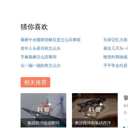
猜你喜欢
脑桥中央髓鞘溶解症是怎么回事呢
头晕记忆力差
老年人头晕目眩怎么办
最近几天头一
手麻脸麻怎么回事阿
睡觉时脚抽搐
头一蹦一蹦的疼怎么办
手平常会抖是
相关推荐
氯
是
氯硝西泮能戒断吗
奥沙西泮和氯硝西泮的区别