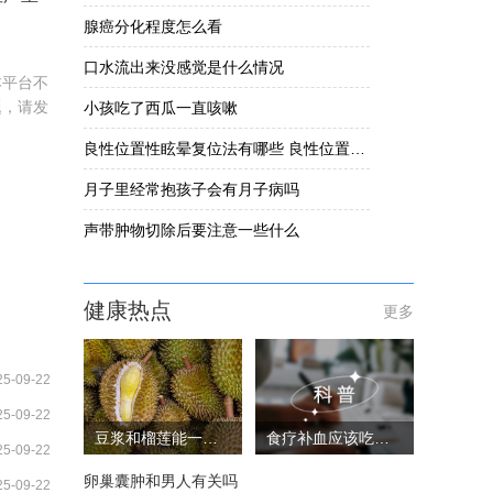
腺癌分化程度怎么看
口水流出来没感觉是什么情况
本平台不
题，请发
小孩吃了西瓜一直咳嗽
良性位置性眩晕复位法有哪些 良性位置性眩晕要怎么办
月子里经常抱孩子会有月子病吗
声带肿物切除后要注意一些什么
健康热点
更多
25-09-22
25-09-22
豆浆和榴莲能一起吃吗
食疗补血应该吃些什么
25-09-22
卵巢囊肿和男人有关吗
25-09-22