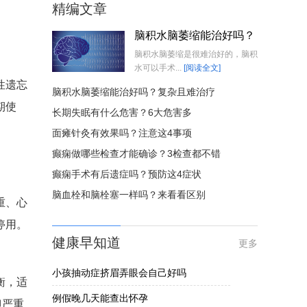
精编文章
脑积水脑萎缩能治好吗？
脑积水脑萎缩是很难治好的，脑积
水可以手术...
[阅读全文]
性遗忘
脑积水脑萎缩能治好吗？复杂且难治疗
期使
长期失眠有什么危害？6大危害多
面瘫针灸有效果吗？注意这4事项
癫痫做哪些检查才能确诊？3检查都不错
癫痫手术有后遗症吗？预防这4症状
脑血栓和脑栓塞一样吗？来看看区别
重、心
停用。
健康早知道
更多
小孩抽动症挤眉弄眼会自己好吗
衡，适
例假晚几天能查出怀孕
但严重