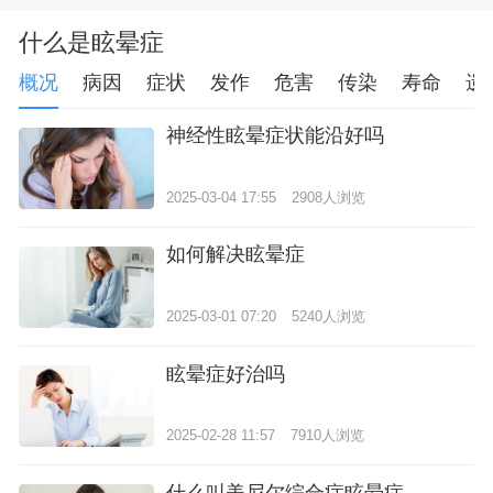
什么是眩晕症
概况
病因
症状
发作
危害
传染
寿命
遗
神经性眩晕症状能沿好吗
2025-03-04 17:55
2908人浏览
如何解决眩晕症
2025-03-01 07:20
5240人浏览
眩晕症好治吗
2025-02-28 11:57
7910人浏览
什么叫美尼尔综合症眩晕症