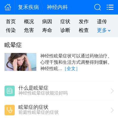
复禾疾病
神经内科
首页
概况
病因
症状
发作
遗传
传染
危害
寿命
诊断
检查
更多
眩晕症
神经性眩晕症状可以通过药物治疗、
心理干预和生活方式调整得到缓解。
神经性眩...
［全文］
什么是眩晕症
神经性眩晕症状能沿好吗
眩晕症的症状
前庭性眩晕症的症状