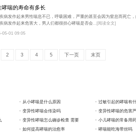
性哮喘的寿命有多长
疾病发作起来男性喘息不已，呼吸困难，严重的甚至会因为窒息而死亡，
疾病发作起来危害大，男人们都很担心哮喘是否会...
[阅读全文]
-05-01 09:05
2
3
4
5
下一页
末页
从小哮喘是什么原因
过敏引起的哮喘有
变异性哮喘会传染吗
变异性哮喘的危害
么
变异性哮喘怎么确诊检查 需要
小儿哮喘的常备用
如何提高哮喘的治愈率
哮喘能吃海带丝吗