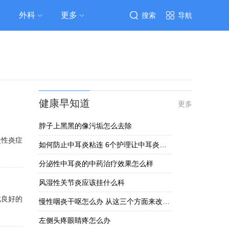
外科
更多
搜索
导航
健康早知道
更多
脖子上黑黑的像污垢怎么去除
慢性炎症
如何防止中耳炎粘连 6个护理让中耳炎黏连不发生
分泌性中耳炎的中药治疗效果怎么样
风湿性关节炎应该挂什么科
此良好的
慢性咽炎干呕怎么办 从这三个方面来改善慢性咽炎干呕
左侧头疼眼睛疼怎么办