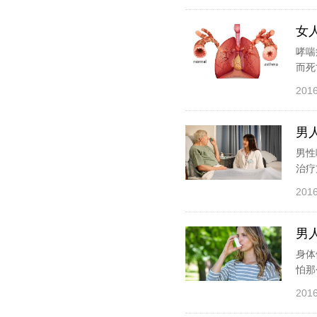
女
哮喘
而死
2016
男
男性
治疗
2016
男
身体
怕那
2016