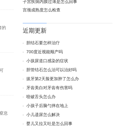
子宫疾病内膜过薄是怎么回事
宫颈成熟度怎么检查
者的
近期更新
胆结石要怎样治疗
700度近视能顺产吗
小孩尿道口感染的症状
胆管结石怎么治可以治好吗
可
拔牙第2天脸更加肿了怎么办
牙齿美白对牙齿有伤害吗
咬破舌头怎么办
小孩子后脑勺摔在地上
窒息
小儿遗尿怎么解决
婴儿又拉又吐是怎么回事