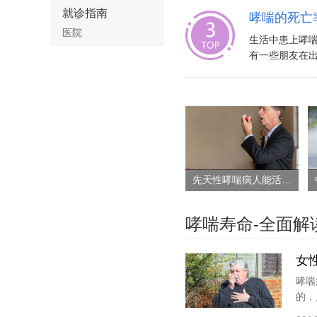
就诊指南
哮喘的死亡
医院
生活中患上哮
有一些朋友在出
先天性哮喘病人能活多久
哮喘寿命-全面解
女
哮喘
的，