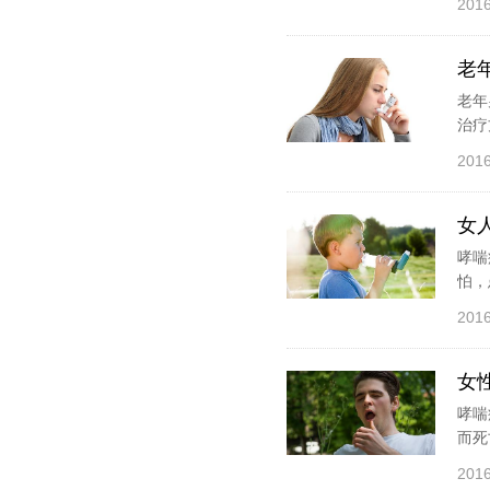
2016
老
老年
治疗
2016
女
哮喘
怕，
2016
女
哮喘
而死
2016