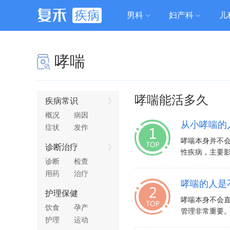
疾病
男科
妇产科
儿
哮喘
哮喘能活多久
疾病常识
概况
病因
从小哮喘的
症状
发作
哮喘本身并不
诊断治疗
性疾病，主要影
诊断
检查
用药
治疗
哮喘的人是
护理保健
哮喘本身不会
饮食
孕产
管理非常重要。
护理
运动