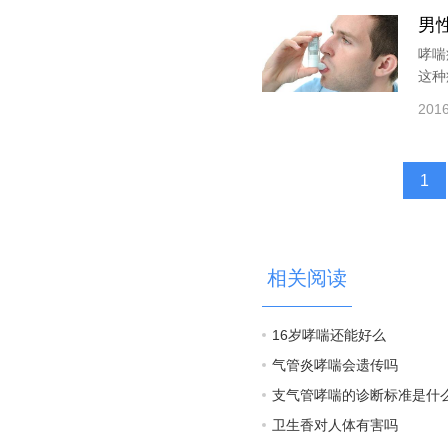
男
哮喘
这种
2016
1
相关阅读
16岁哮喘还能好么
气管炎哮喘会遗传吗
支气管哮喘的诊断标准是什
卫生香对人体有害吗