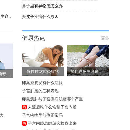
鼻子里有异物感怎么办
的生命，
头皮长疙瘩什么原因
健康热点
更多
慢性性盆腔炎症状
盆腔静脉曲张是怎么回事
老年女性哮喘影响寿命吗
卵巢癌复发有什么症状
子宫肿瘤的症状表现
卵巢囊肿与子宫疾病肌瘤哪个严重
人流后吃什么恢复子宫内膜
热
大
子宫疾病呈前位正常吗
子宫内膜息肉怎么检查出来
热