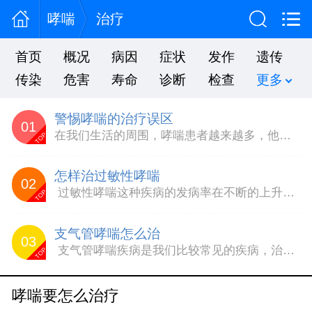
哮喘
治疗
首页
概况
病因
症状
发作
遗传
传染
危害
寿命
诊断
检查
更多
警惕哮喘的治疗误区
01
在我们生活的周围，哮喘患者越来越多，他们总是以不断地咳嗽、气短等症状示人，让人看上去真的很恐惧。专家介绍，哮喘这种疾病在治疗上并非是一种顽疾，只不过很多人总是在治疗中，走进误区，从而使疾病很难好转。那么哮喘的治疗误区有哪些呢?治疗哮喘的三大误区：1、不喘不治，喘了再治长期以来部分患者和家属，只注意对发作期的治疗，哮喘症状一旦缓解，就误判为治愈而停止治疗，结果...
TOP
怎样治过敏性哮喘
02
过敏性哮喘这种疾病的发病率在不断的上升，每年因为哮喘病而死亡的人数也是在不断的上升，可见过敏性哮喘疾病的危害是多么的大，为了能够更好的治疗哮喘疾病，我们一定要避免走进治疗过敏性哮喘疾病的误区。该怎么选择正确的治疗方法呢?1、误诊：我们最怕的就是患上疾病被误诊，因为这样不仅会耽误我们治疗，导致疾病变得更加的严重，后续的治疗也会变得非常的困难。我们经常发现许多...
TOP
支气管哮喘怎么治
03
支气管哮喘疾病是我们比较常见的疾病，治疗哮喘的方法也是困扰哮喘患者已久的问题，当患者们患有支气管哮喘的时候，患者的生活是有很大的影响的，我们一定要积极的治疗，这样才可以避免哮喘带来的危害。1、注意去除支气管哮喘的诱发因素首先我们在治疗支气管哮喘的时候，我们就要尽量的避免能够诱发支气管哮喘的因素，以免支气管哮喘疾病发作。支气管哮喘患者应能识别发作的早期信号，...
TOP
哮喘要怎么治疗