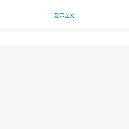
显示全文
上一篇 :
变异性哮喘怎么样才能检查出来
下一篇 :
没有了~