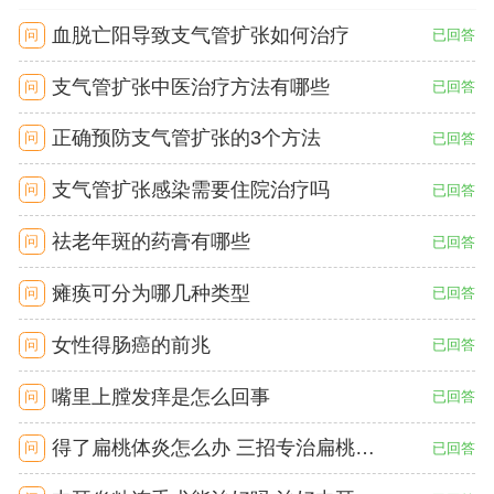
血脱亡阳导致支气管扩张如何治疗
问
已回答
支气管扩张中医治疗方法有哪些
问
已回答
正确预防支气管扩张的3个方法
问
已回答
支气管扩张感染需要住院治疗吗
问
已回答
祛老年斑的药膏有哪些
问
已回答
瘫痪可分为哪几种类型
问
已回答
女性得肠癌的前兆
问
已回答
嘴里上膛发痒是怎么回事
问
已回答
得了扁桃体炎怎么办 三招专治扁桃体炎
问
已回答