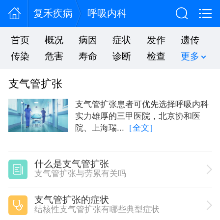
复禾疾病
呼吸内科
首页
概况
病因
症状
发作
遗传
传染
危害
寿命
诊断
检查
更多
支气管扩张
支气管扩张患者可优先选择呼吸内科
实力雄厚的三甲医院，北京协和医
院、上海瑞...
［全文］
什么是支气管扩张
支气管扩张与劳累有关吗
支气管扩张的症状
结核性支气管扩张有哪些典型症状