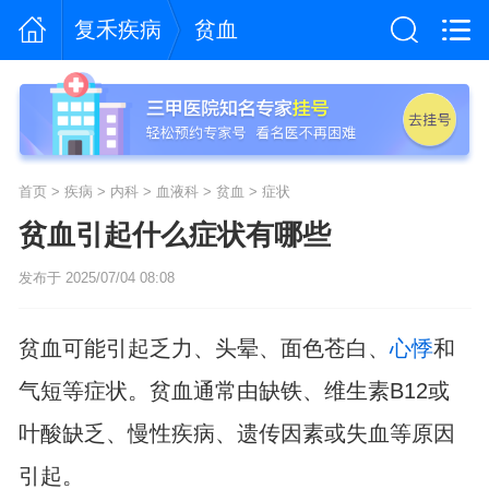
复禾疾病
贫血
首页
>
疾病
>
内科
>
血液科
>
贫血
>
症状
贫血引起什么症状有哪些
发布于 2025/07/04 08:08
贫血可能引起乏力、头晕、面色苍白、
心悸
和
气短等症状。贫血通常由缺铁、维生素B12或
叶酸缺乏、慢性疾病、遗传因素或失血等原因
引起。