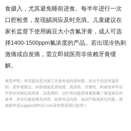
食摄入，尤其避免睡前进食。每半年进行一次
口腔检查，发现龋洞应及时充填。儿童建议在
家长监督下使用豌豆大小含氟牙膏，成人可选
择1400-1500ppm氟浓度的产品。若出现冷热刺
激痛或自发痛，需立即就医而非依赖牙膏缓
解。
免责声明：本页面信息为第三方发布或内容转载，仅出于信息传递目
的，其作者观点、内容描述及原创度、真实性、完整性、时效性本平台
不作任何保证或承诺，涉及用药、治疗等问题需谨遵医嘱！请读者仅作
参考，并自行核实相关内容。如有作品内容、知识产权或其它问题，请
发邮件至suggest@fh21.com及时联系我们处理！