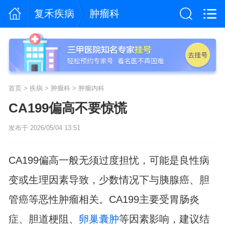
复禾疾病
肿瘤科
首页
>
疾病
>
肿瘤科
>
肿瘤内科
CA199偏高不要惊慌
发布于 2026/05/04 13:51
CA199偏高一般无须过度担忧，可能是良性病
变或生理因素导致，少数情况下与胰腺癌、胆
管癌等恶性肿瘤相关。CA199主要受胃肠炎
症、胆道梗阻、
卵巢囊肿
等因素影响，建议结