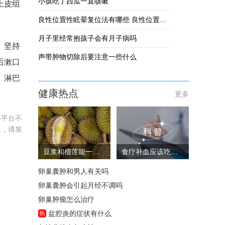
小孩吃了西瓜一直咳嗽
上皮组
良性位置性眩晕复位法有哪些 良性位置性眩晕要怎么办
月子里经常抱孩子会有月子病吗
。坚持
声带肿物切除后要注意一些什么
后漱口
、淋巴
健康热点
更多
本平台不
题，请发
豆浆和榴莲能一起吃吗
食疗补血应该吃些什么
卵巢囊肿和男人有关吗
卵巢囊肿会引起月经不调吗
卵巢肿瘤怎么治疗
盆腔炎的症状有什么
热