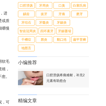
口腔溃疡
牙周炎
口臭
白塞氏病
，进
龋齿
拔牙
牙痛
磨牙
烫或质
牙结石
牙髓炎
牙龈炎
细嚼慢
智齿冠周炎
四环素牙
牙龈萎缩
干槽症
唇炎
鹅口疮
扁平苔癣
地图舌
用软毛
小编推荐
繁殖，
口腔溃疡疼痛难耐，补充2
不愈。
元素有助愈合
精编文章
况，可