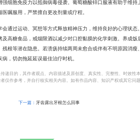
增强细胞免疫力以抵御病毒侵袭。葡萄糖酸锌口服液有助于维持
循医嘱服用，严禁擅自更改剂量或疗程。
学会通过运动、冥想等方式释放精神压力，维持良好的心理状态
烤及高糖食品，戒烟限酒以减少对口腔黏膜的化学刺激。养成饭
、残根等潜在隐患。若溃疡持续两周未愈合或伴有不明原因消瘦
疾病，切勿拖延延误最佳治疗时机。
息传递目的，其作者观点、内容描述及原创度、真实性、完整性、时效性
读者仅作参考，并自行核实相关内容。如有作品内容、知识产权或其它问
下一篇：
牙齿露出牙根怎么回事