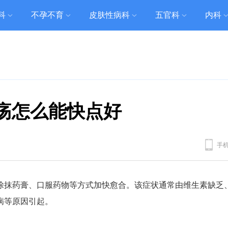
科
不孕不育
皮肤性病科
五官科
内科
疡怎么能快点好
手
涂抹药膏、口服药物等方式加快愈合。该症状通常由维生素缺乏
病等原因引起。