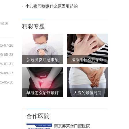
小儿夜间咳嗽什么原因引起的
方式缓
精彩专题
25-07-26
25-05-23
新冠肺炎注意事项
湿疹用什么药治疗
24-01-31
24-09-17
25-05-10
早泄怎么治疗最好
人流的最佳时间
合作医院
南京茀莱堡口腔医院