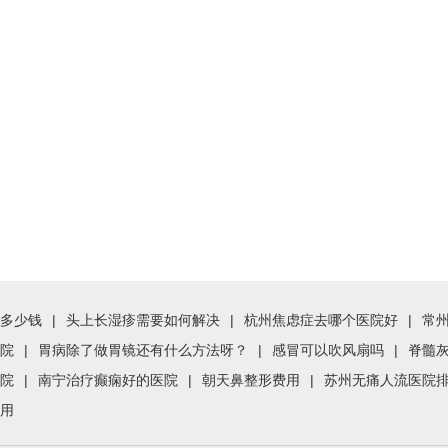
多少钱
|
头上长湿疹需要如何解决
|
杭州焦虑症去哪个医院好
|
常
院
|
胃病除了做胃镜还有什么方法呀？
|
感冒可以吹风扇吗
|
脊髓
院
|
南宁治疗癫痫好的医院
|
朝天鼻整形费用
|
苏州无痛人流医院
用