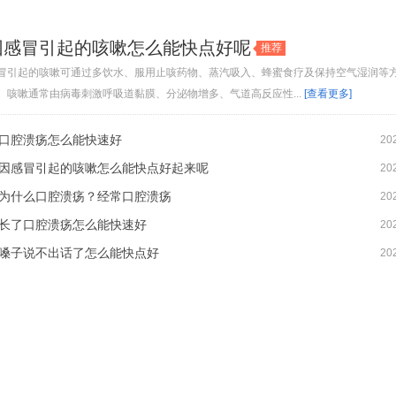
因感冒引起的咳嗽怎么能快点好呢
推荐
冒引起的咳嗽可通过多饮水、服用止咳药物、蒸汽吸入、蜂蜜食疗及保持空气湿润等
。咳嗽通常由病毒刺激呼吸道黏膜、分泌物增多、气道高反应性...
[查看更多]
口腔溃疡怎么能快速好
20
因感冒引起的咳嗽怎么能快点好起来呢
20
为什么口腔溃疡？经常口腔溃疡
20
长了口腔溃疡怎么能快速好
20
嗓子说不出话了怎么能快点好
20