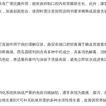
具有广谱抗菌作用，能有效抑制口腔内有害菌群生长。此外，康
生，加速创面愈合。使用时需注意按照说明书要求稀释或直接含
可直接作用于病灶缓解症状。曲安奈德口腔软膏属于糖皮质激素
和疼痛感。西瓜霜喷剂则含有多种中药成分，具备清热解毒、消
洁患处，将适量药膏均匀涂抹于溃疡表面，避免立即饮水或进食
消化系统疾病或严重的免疫功能缺陷，通常表现为腹痛、腹泻、
合维生素B片可补充机体所需的多种水溶性维生素，改善因营养