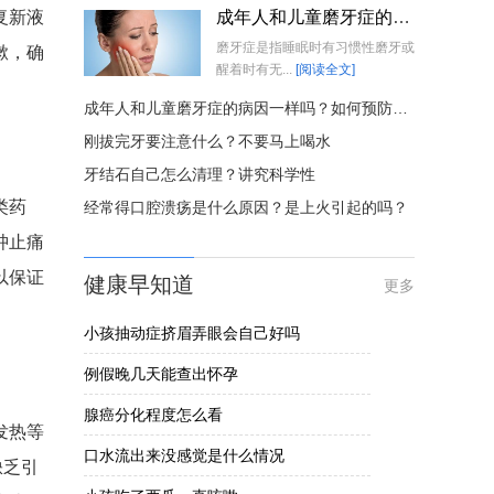
复新液
成年人和儿童磨牙症的病因一样吗？如何预防磨牙症的发生？
磨牙症是指睡眠时有习惯性磨牙或
漱，确
醒着时有无...
[阅读全文]
成年人和儿童磨牙症的病因一样吗？如何预防磨牙症的发生？
刚拔完牙要注意什么？不要马上喝水
牙结石自己怎么清理？讲究科学性
类药
经常得口腔溃疡是什么原因？是上火引起的吗？
肿止痛
以保证
健康早知道
更多
小孩抽动症挤眉弄眼会自己好吗
例假晚几天能查出怀孕
腺癌分化程度怎么看
发热等
口水流出来没感觉是什么情况
缺乏引