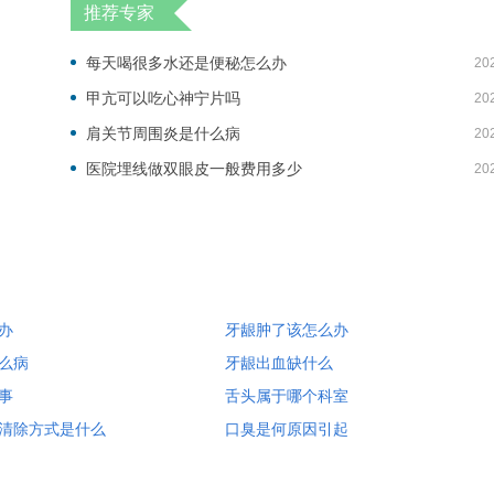
推荐专家
每天喝很多水还是便秘怎么办
20
甲亢可以吃心神宁片吗
20
肩关节周围炎是什么病
20
医院埋线做双眼皮一般费用多少
20
办
牙龈肿了该怎么办
么病
牙龈出血缺什么
事
舌头属于哪个科室
清除方式是什么
口臭是何原因引起