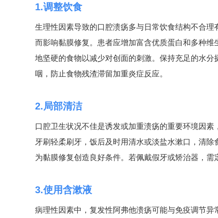
1.调整饮食
生理性因素导致的口腔溃疡多与日常饮食结构不合理
而影响黏膜修复。患者应增加富含优质蛋白和多种维
地坚硬的食物以减少对创面的刺激。保持充足的水分
咽，防止食物残渣滞留加重炎症反应。
2.局部清洁
口腔卫生状况不佳是诱发或加重溃疡的重要环境因素
牙刷轻柔刷牙，饭后及时用清水或淡盐水漱口，清除
为黏膜修复创造良好条件。若佩戴假牙或矫治器，需
3.使用含漱液
病理性因素中，复发性阿弗他溃疡可能与免疫调节异