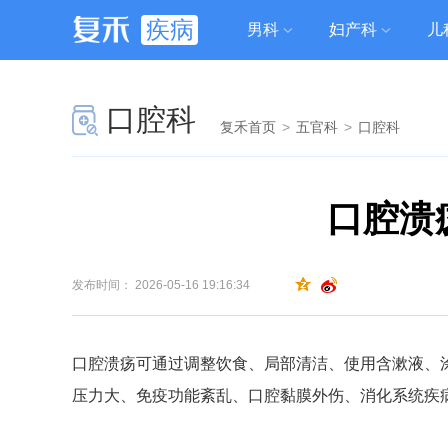
疾病
男科
妇产科
儿
口腔科
复禾首页
>
五官科
>
口腔科
口腔溃
发布时间： 2026-05-16 19:16:34
口腔溃疡可通过调整饮食、局部清洁、使用含漱液、
压力大、免疫功能紊乱、口腔黏膜外伤、消化系统疾