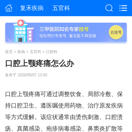
复禾疾病
五官科
首页
>
疾病
>
五官科
>
口腔科
口腔上颚疼痛怎么办
发布于 2026/05/07 13:50
口腔上颚疼痛可通过调整饮食、局部冷敷、保
持口腔卫生、遵医嘱使用药物、治疗原发疾病
等方式缓解。该症状通常由烫伤刺激、口腔溃
疡、真菌感染、疱疹病毒感染、鼻窦炎扩散等