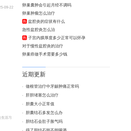
卵巢囊肿会引起月经不调吗
25-09-22
卵巢肿瘤怎么治疗
盆腔炎的症状有什么
热
急性盆腔炎怎么治
子宫内膜厚度多少正常可以怀孕
热
对于慢性盆腔炎的治疗
卵巢癌做手术需要多少钱
近期更新
做根管治疗中牙龈肿痛正常吗
肝胆堵塞怎么治疗
胆囊大小正常值
胆囊结石多发怎么办
良生活习
胆结石会肚子胀气吗
得了胆结石能不能喝酒