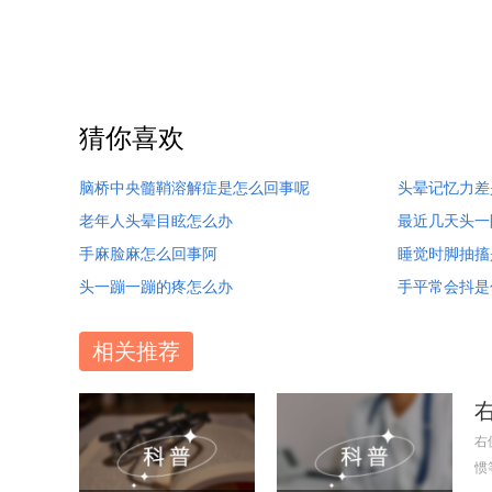
猜你喜欢
脑桥中央髓鞘溶解症是怎么回事呢
头晕记忆力差
老年人头晕目眩怎么办
最近几天头一
手麻脸麻怎么回事阿
睡觉时脚抽搐
头一蹦一蹦的疼怎么办
手平常会抖是
相关推荐
右
惯