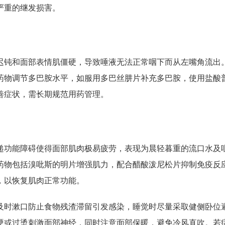
严重的继发损害。
迟钝和面部表情肌僵硬，导致唾液无法正常咽下而从左嘴角流出
药物调节多巴胺水平，如服用多巴丝肼片补充多巴胺，使用盐酸
善症状，需长期规范用药管理。
递功能障碍使得面部肌肉极易疲劳，表现为晨轻暮重的流口水及
药物包括溴吡斯的明片增强肌力，配合醋酸泼尼松片抑制免疫反
，以恢复肌肉正常功能。
及时漱口防止食物残渣滞留引发感染，睡觉时尽量采取健侧卧位
硬或过烫刺激面部神经，同时注意面部保暖，避免冷风直吹。若