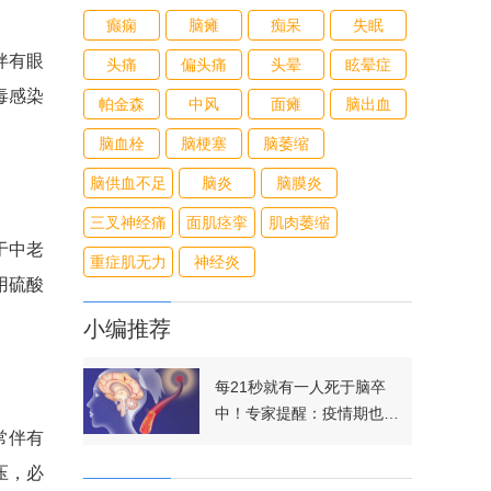
癫痫
脑瘫
痴呆
失眠
伴有眼
头痛
偏头痛
头晕
眩晕症
毒感染
帕金森
中风
面瘫
脑出血
脑血栓
脑梗塞
脑萎缩
脑供血不足
脑炎
脑膜炎
三叉神经痛
面肌痉挛
肌肉萎缩
于中老
重症肌无力
神经炎
用硫酸
小编推荐
每21秒就有一人死于脑卒
中！专家提醒：疫情期也要
常伴有
及时就医
压，必