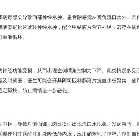
或病毒感染导致面部神经水肿。患者除感觉左嘴角流口水外，常
醋酸泼尼松片减轻神经水肿，配合甲钴胺片营养神经，若存在病
进血液循环。
的神经功能受损，从而出现左侧嘴角控制力下降。此类情况多见
需及时就医，医生可能会开具阿司匹林肠溶片抗血小板聚集，使
稳定斑块，防止病情进一步恶化。
动中枢，导致对侧面部肌肉瘫痪而出现流口水现象。发病急骤，
医嘱使用甘露醇注射液降低颅内压，应用硝苯地平控释片控制血