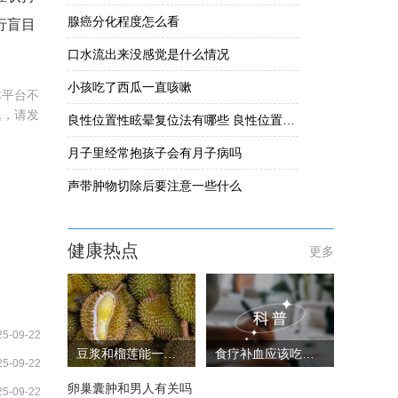
腺癌分化程度怎么看
行盲目
口水流出来没感觉是什么情况
小孩吃了西瓜一直咳嗽
本平台不
题，请发
良性位置性眩晕复位法有哪些 良性位置性眩晕要怎么办
月子里经常抱孩子会有月子病吗
声带肿物切除后要注意一些什么
健康热点
更多
25-09-22
豆浆和榴莲能一起吃吗
食疗补血应该吃些什么
25-09-22
卵巢囊肿和男人有关吗
25-09-22