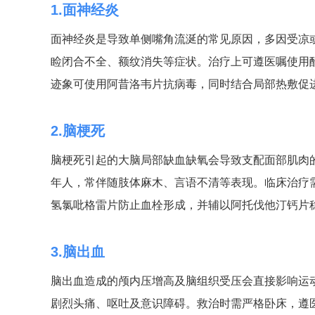
1.面神经炎
面神经炎是导致单侧嘴角流涎的常见原因，多因受凉
睑闭合不全、额纹消失等症状。治疗上可遵医嘱使用
迹象可使用阿昔洛韦片抗病毒，同时结合局部热敷促
2.脑梗死
脑梗死引起的大脑局部缺血缺氧会导致支配面部肌肉
年人，常伴随肢体麻木、言语不清等表现。临床治疗
氢氯吡格雷片防止血栓形成，并辅以阿托伐他汀钙片
3.脑出血
脑出血造成的颅内压增高及脑组织受压会直接影响运
剧烈头痛、呕吐及意识障碍。救治时需严格卧床，遵