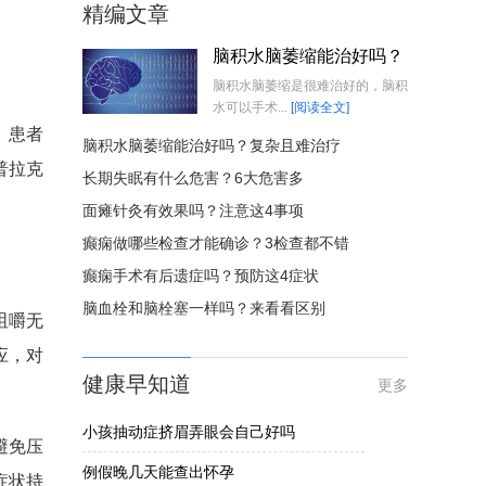
精编文章
脑积水脑萎缩能治好吗？
脑积水脑萎缩是很难治好的，脑积
水可以手术...
[阅读全文]
。患者
脑积水脑萎缩能治好吗？复杂且难治疗
普拉克
长期失眠有什么危害？6大危害多
面瘫针灸有效果吗？注意这4事项
癫痫做哪些检查才能确诊？3检查都不错
癫痫手术有后遗症吗？预防这4症状
脑血栓和脑栓塞一样吗？来看看区别
咀嚼无
应，对
健康早知道
更多
小孩抽动症挤眉弄眼会自己好吗
避免压
例假晚几天能查出怀孕
症状持