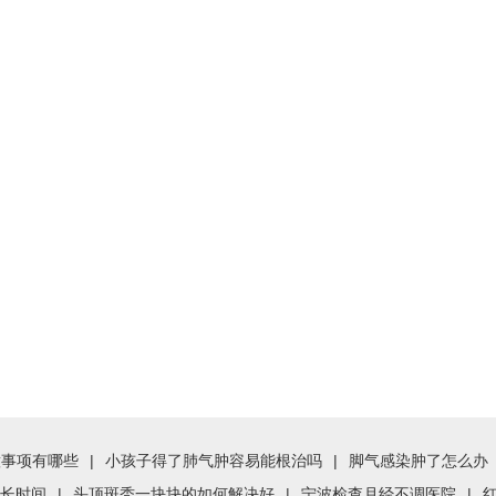
意事项有哪些
|
小孩子得了肺气肿容易能根治吗
|
脚气感染肿了怎么办
长时间
|
头顶斑秃一块块的如何解决好
|
宁波检查月经不调医院
|