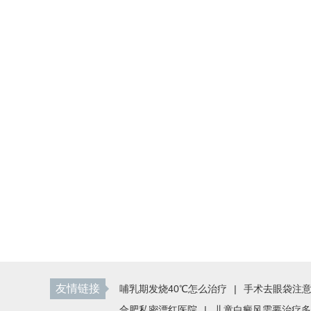
友情链接
哺乳期发烧40℃怎么治疗
|
手术去眼袋注
合肥私密漂红医院
|
儿童白癜风需要治疗多