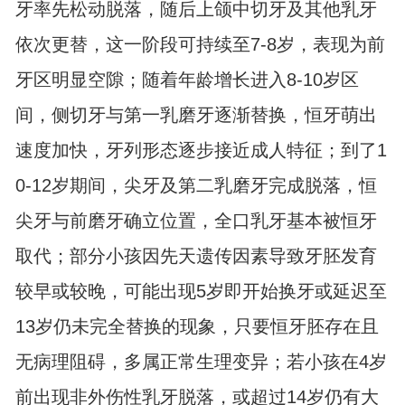
牙率先松动脱落，随后上颌中切牙及其他乳牙
依次更替，这一阶段可持续至7-8岁，表现为前
牙区明显空隙；随着年龄增长进入8-10岁区
间，侧切牙与第一乳磨牙逐渐替换，恒牙萌出
速度加快，牙列形态逐步接近成人特征；到了1
0-12岁期间，尖牙及第二乳磨牙完成脱落，恒
尖牙与前磨牙确立位置，全口乳牙基本被恒牙
取代；部分小孩因先天遗传因素导致牙胚发育
较早或较晚，可能出现5岁即开始换牙或延迟至
13岁仍未完全替换的现象，只要恒牙胚存在且
无病理阻碍，多属正常生理变异；若小孩在4岁
前出现非外伤性乳牙脱落，或超过14岁仍有大