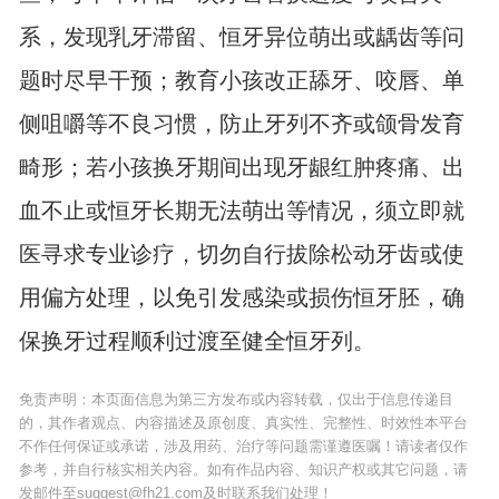
系，发现乳牙滞留、恒牙异位萌出或龋齿等问
题时尽早干预；教育小孩改正舔牙、咬唇、单
侧咀嚼等不良习惯，防止牙列不齐或颌骨发育
畸形；若小孩换牙期间出现牙龈红肿疼痛、出
血不止或恒牙长期无法萌出等情况，须立即就
医寻求专业诊疗，切勿自行拔除松动牙齿或使
用偏方处理，以免引发感染或损伤恒牙胚，确
保换牙过程顺利过渡至健全恒牙列。
免责声明：本页面信息为第三方发布或内容转载，仅出于信息传递目
的，其作者观点、内容描述及原创度、真实性、完整性、时效性本平台
不作任何保证或承诺，涉及用药、治疗等问题需谨遵医嘱！请读者仅作
参考，并自行核实相关内容。如有作品内容、知识产权或其它问题，请
发邮件至suggest@fh21.com及时联系我们处理！