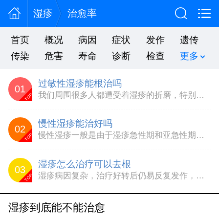
湿疹
治愈率
首页
概况
病因
症状
发作
遗传
传染
危害
寿命
诊断
检查
更多
过敏性湿疹能根治吗
01
我们周围很多人都遭受着湿疹的折磨，特别是过敏性湿疹，像湿疹这种病情，类型很多，治疗起来也很难，那么过敏性湿疹能根治吗？要想彻底治好过敏性湿疹，还是要去医院检查治疗，对于湿疹的治疗，很多患者都想知道得了过敏性湿疹怎么治疗，一起看看以下介绍。外用药物局部治疗过敏性湿疹。使用如皮康霜、皮炎平、肤乐乳膏等类固醇软膏或者肤尔舒酊、皮炎宁酊、乐肤液等皮质类固醇酊剂和水剂...
TOP
慢性湿疹能治好吗
02
慢性湿疹一般是由于湿疹急性期和亚急性期不重视，不及时科学的治疗所导致的慢性皮肤病，治疗慢性湿疹是很困难的，如果单纯外搽或是单纯口服治疗慢性湿疹其治疗效果都不会理想，不论是中医中药还是西药都讲究对症，只有对症才能彻底根治湿疹，那么慢性湿疹能治好吗？西药治疗慢性湿疹，应当尽量避免激素药物治疗，以免产生副作用，给您带来不必要的烦恼。西药对慢性湿疹治疗应注意止痒抗过...
TOP
湿疹怎么治疗可以去根
03
湿疹病因复杂，治疗好转后仍易反复发作，难根治。对症方能采取相应的对策或者有效的治疗方案对所患的病症进行行之有效的治疗，一下就让我们一起跟随专家的步伐，了解一下湿疹怎么治疗可以去根。如果病因简单，一般来说是比较容易治疗和根除的，但是湿疹病因复杂，造成这种疾病的原因往往不是单纯的内部或者外部，而是两者相互作用的结果。病人本身的生理环境失调造成慢性消化系统疾病，病...
TOP
湿疹到底能不能治愈