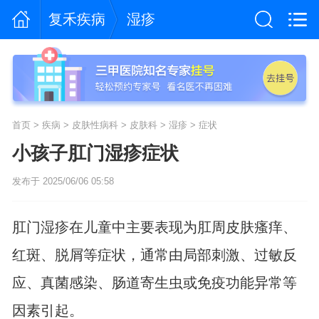
复禾疾病
湿疹
首页
>
疾病
>
皮肤性病科
>
皮肤科
>
湿疹
>
症状
小孩子肛门湿疹症状
发布于 2025/06/06 05:58
肛门湿疹在儿童中主要表现为肛周皮肤瘙痒、
红斑、脱屑等症状，通常由局部刺激、过敏反
应、真菌感染、肠道寄生虫或免疫功能异常等
因素引起。