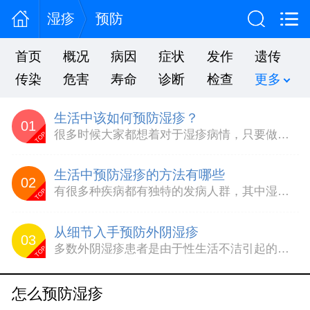
湿疹
预防
首页
概况
病因
症状
发作
遗传
传染
危害
寿命
诊断
检查
更多
生活中该如何预防湿疹？
01
很多时候大家都想着对于湿疹病情，只要做好治疗，只要保持良好的心态就会彻底康复的，其实湿疹的病情并不是这么简单的哦。在生活中患者还要做好湿疹的预防护理措施。下面一起看下以下有关生活中湿疹的预防。生活中该如何预防湿疹寻找诱发因素——湿疹是一种由多种内外因素引起变态反应的急性、亚急性或慢性皮肤病。它的病因及发病机制相当复杂，涉及体内、外多种因素，所以常反复发作，患...
TOP
生活中预防湿疹的方法有哪些
02
有很多种疾病都有独特的发病人群，其中湿疹就经常发生在孩子的身上，如果孩子得了这种病就会感觉到很痒，如果不及时治疗的话还有可能会引起其他的疾病，所以在平时的生活中做好预防工作是非常重要的。1.要想避免婴儿湿疹，最好的办法就是选择纯母乳喂养即使仅仅喂了30毫升牛奶，婴儿体内也会产生抗体，导致日后过敏。2.对过敏体质的宝贝，添加蛋黄、鱼虾类食物最好都在7个月之后。...
TOP
从细节入手预防外阴湿疹
03
多数外阴湿疹患者是由于性生活不洁引起的，但实际上该病与个人的生活习惯也有很大的关系。因此，从生活细节入手可以有效预防外阴湿疹。1、内衣裤要单独清洗霉菌可以在皮肤表面、胃肠道、指甲内等地方大量繁殖。如果家人或自己患有足癣、灰指甲等，很容易造成霉菌的交叉感染而引起外阴湿疹，因此内衣裤一定要单独洗。2、注意公共场所卫生公共场合可能隐藏着大量的霉菌，因此出门在外时，...
TOP
怎么预防湿疹