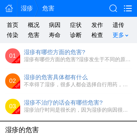
湿疹
危害
首页
概况
病因
症状
发作
遗传
传染
危害
寿命
诊断
检查
更多
湿疹有哪些方面的危害?
01
湿疹有哪些方面的危害?湿疹发生于不同的原因，带给每个人的影响和伤害也是不相同的，湿疹的类型也是具有多样性的，还存在一定可能的复发，因此，湿疹的出现一定要及时治疗，注意治疗和防护，以免带给我们更大的危害，那么，湿疹具体有哪些方面的危害呢?我们一起来了解一下，伤害皮肤健康：在湿疹早期或急性阶段，患处有成片的红斑，密集或疏散的小丘疹，或是肉眼难见的水疱。严重时有大...
TOP
湿疹的危害具体都有什么
02
不幸得了湿疹，很多人都会选择自行用药，其实有些药膏只能起到缓解疾病的作用，没有根治疾病，过段时间还是会复发，反复发作，反复用药，会给患者的身体造成极大的伤害，那么湿疹的危害具体都有什么?1、对患者造成外观损害：湿疹治疗不及时或治疗方法不科学会导致产生色素沉着或疤痕。传统西医治疗湿疹，不分病人、不分病型，患病都以消除表面炎症为主，不能解决湿疹的发病根源和致敏原...
TOP
湿疹不治疗的话会有哪些危害?
03
湿疹治疗时间是很长的，因为湿疹的病因很多，只有找好病因才能做好治疗，所以在治疗湿疹前一定要找准病因，这样才能不会导致身体的危害，千万不能不去治疗，因为不去治疗湿疹的话会有很多危害。湿疹不治疗的话会有哪些危害?瘙痒难耐影响正常工作生活:得了湿疹使人瘙痒难忍，无论身体的哪一个部位患了过敏性湿疹，都会因剧烈的瘙痒给患者带来较大的痛苦。湿疹的主要危害是影响其正常的工...
TOP
湿疹的危害