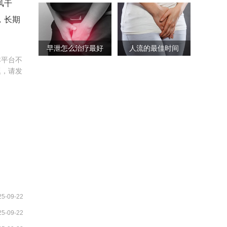
风干
，长期
早泄怎么治疗最好
人流的最佳时间
本平台不
题，请发
25-09-22
25-09-22