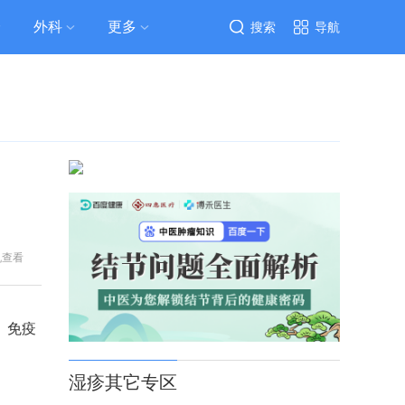
外科
更多
搜索
导航
机查看
、免疫
湿疹其它专区