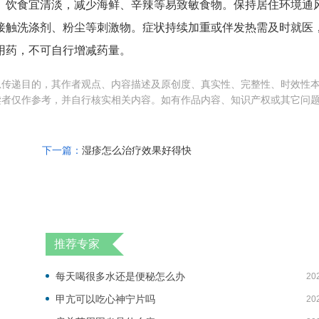
。饮食宜清淡，减少海鲜、辛辣等易致敏食物。保持居住环境通
免接触洗涤剂、粉尘等刺激物。症状持续加重或伴发热需及时就医
用药，不可自行增减药量。
息传递目的，其作者观点、内容描述及原创度、真实性、完整性、时效性
读者仅作参考，并自行核实相关内容。如有作品内容、知识产权或其它问
下一篇：
湿疹怎么治疗效果好得快
推荐专家
每天喝很多水还是便秘怎么办
20
甲亢可以吃心神宁片吗
20