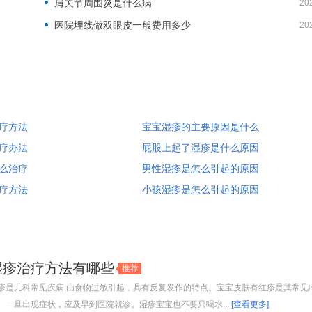
肩关节周围炎是什么病
20
医院埋线做双眼皮一般费用多少
20
疗方法
宝宝湿疹的主要原因是什么
疗办法
屁股上起了湿疹是什么原因
么治疗
男性湿疹是怎么引起的原因
疗方法
小孩湿疹是怎么引起的原因
湿疹治疗方法有哪些
推荐
疹是儿科常见疾病,由食物过敏引起，具有反复发作的特点。宝宝皮肤有红疹是其常见
。一旦出现症状，应及早到医院就诊。湿疹宝宝也不要只喝水...
[查看更多]