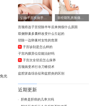
切除子宫疾病手术风险大吗
非经期乳房胀痛的原因
宫颈癌连子宫切除半年后来例假什么原因
双侧卵巢多囊样改变什么引起的
切除一边卵巢对女性的危害
子宫诊刮是怎么样的
热
子宫内膜异位症能治好吗
子宫次全切后怎么保养
热
宫颈病变术行冷刀锥切术
盆腔淤血综合征和盆腔炎的区别
避免光
近期更新
肝疼是肝癌的几率大吗