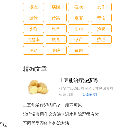
概况
病因
症状
发作
遗传
传染
危害
寿命
诊断
检查
用药
预防
治愈率
饮食
孕产
护理
运动
医院
费用
精编文章
土豆能治疗湿疹吗？
引发湿疹原因有很多，常见因素有
心理因素、...
[阅读全文]
土豆能治疗湿疹吗？一般不可以
治疗湿疹用什么方法？温水和除湿很有效
不同类型湿疹的外治方法
宜过