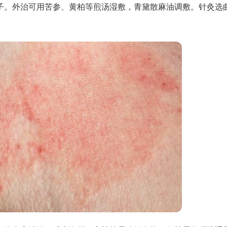
子。外治可用苦参、黄柏等煎汤湿敷，青黛散麻油调敷。针灸选