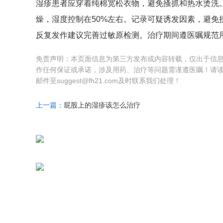
湿疹患者应穿着纯棉宽松衣物，避免搔抓和热水烫洗
燥，湿度控制在50%左右。记录可疑诱发因素，避
反复发作建议完善过敏原检测。治疗期间遵医嘱规范
免责声明：本页面信息为第三方发布或内容转载，仅出于信
作任何保证或承诺，涉及用药、治疗等问题需谨遵医嘱！请
邮件至suggest@fh21.com及时联系我们处理！
上一篇：
屁股上的湿疹该怎么治疗