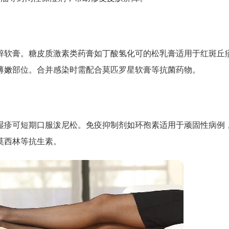
锌软膏。糖皮质激素类药膏如丁酸氢化可的松乳膏适用于红斑丘
薄嫩部位。合并感染时需配合莫匹罗星软膏等抗菌药物。
湿疹可短期口服泼尼松。免疫抑制剂如环孢素适用于顽固性病例
莫西林等抗生素。