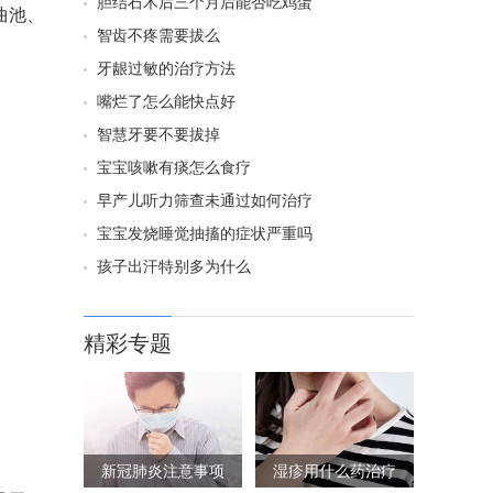
胆结石术后三个月后能否吃鸡蛋
曲池、
智齿不疼需要拔么
牙龈过敏的治疗方法
嘴烂了怎么能快点好
智慧牙要不要拔掉
宝宝咳嗽有痰怎么食疗
早产儿听力筛查未通过如何治疗
宝宝发烧睡觉抽搐的症状严重吗
孩子出汗特别多为什么
精彩专题
新冠肺炎注意事项
湿疹用什么药治疗