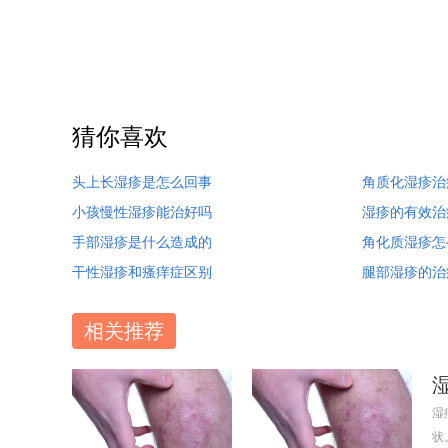
猜你喜欢
头上长湿疹是怎么回事
角质化湿疹治
小孩慢性湿疹能治好吗
湿疹的有效治
手部湿疹是什么造成的
角化质湿疹怎
干性湿疹和瘙痒症区别
腿部湿疹的治
相关推荐
湿
状