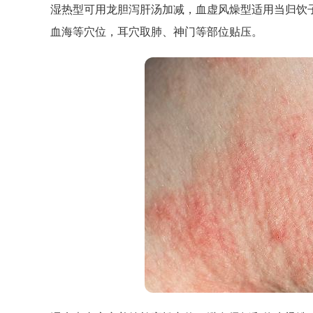
湿热型可用龙胆泻肝汤加减，血虚风燥型适用当归饮
血海等穴位，耳穴取肺、神门等部位贴压。