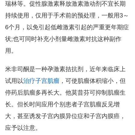
瑞林等。促性腺激素释放激素激动剂不宜长期
持续使用，仅用于手术前的预处理，一般用3～
6个月，以免引起低雌激素引起的严重更年期症
状;也可同时补充小剂量雌激素对抗这种副作
用。
米非司酮是一种孕激素拮抗剂，近年来临床上
试用以
治疗子宫肌瘤
，可使肌瘤体积缩小，但
停药后肌瘤多再长大。他莫昔芬可抑制肌瘤生
长。但长时间应用个别患者子宫肌瘤反见增
大，甚至诱发子宫内膜异位症和子宫内膜癌，
应予以注意。