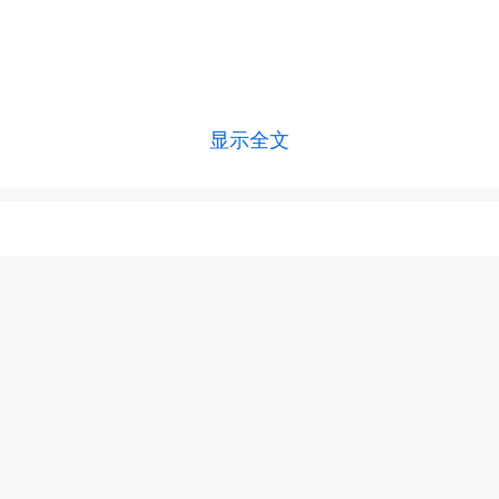
显示全文
上一篇 :
痛风性关节炎严重吗