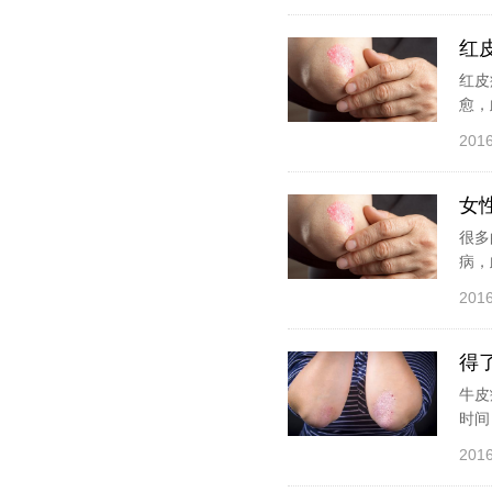
红
红皮
愈，
2016
女
很多
病，
2016
得
牛皮
时间
2016