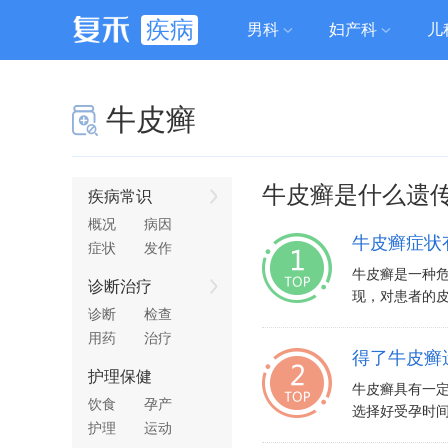
疾病
男科
妇产科
儿
牛皮癣
牛皮癣是什么遗
疾病常识
概况
病因
牛皮癣症状
症状
发作
牛皮癣是一种
诊断治疗
现，对患者的皮
诊断
检查
用药
治疗
得了牛皮癣
护理保健
牛皮癣具有一
饮食
孕产
选择好受孕时间
护理
运动