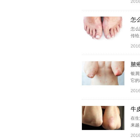
2016
怎
怎么
传给
2016
脓
银屑
它的
2016
牛
在生
来越
2016