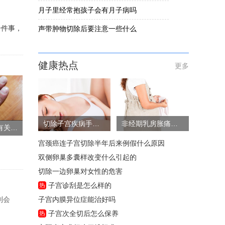
月子里经常抱孩子会有月子病吗
一件事，
声带肿物切除后要注意一些什么
健康热点
更多
切除子宫疾病手术风险大吗
非经期乳房胀痛的原因
少年牛皮癣遗传有关系吗
宫颈癌连子宫切除半年后来例假什么原因
双侧卵巢多囊样改变什么引起的
切除一边卵巢对女性的危害
子宫诊刮是怎么样的
热
到会
子宫内膜异位症能治好吗
子宫次全切后怎么保养
热