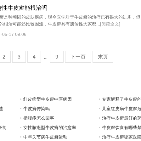
传性牛皮癣能根治吗
癣是种顽固的皮肤疾病，现今医学对于牛皮癣的治疗已有很大的进步，但
的根治可能还比较困难，牛皮癣具有遗传性大家都...
[阅读全文]
-05-17 09:06
2
3
4
...
9
下一页
末页
红皮病型牛皮癣中医病因
专家解释了牛皮癣
遗
牛皮癣传染吗
儿童红皮病牛皮癣
指腹疼怎么回事
治疗牛皮癣最好的药
些食
女性脓疱型牛皮癣的治愈率
牛皮癣饮食有哪些
中年关节病牛皮癣运动
治疗牛皮癣哪家医