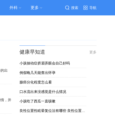
外科
更多
搜索
导航
健康早知道
更多
小孩抽动症挤眉弄眼会自己好吗
癣的出
例假晚几天能查出怀孕
腺癌分化程度怎么看
口水流出来没感觉是什么情况
病情，并
小孩吃了西瓜一直咳嗽
良性位置性眩晕复位法有哪些 良性位置性眩晕要怎么办