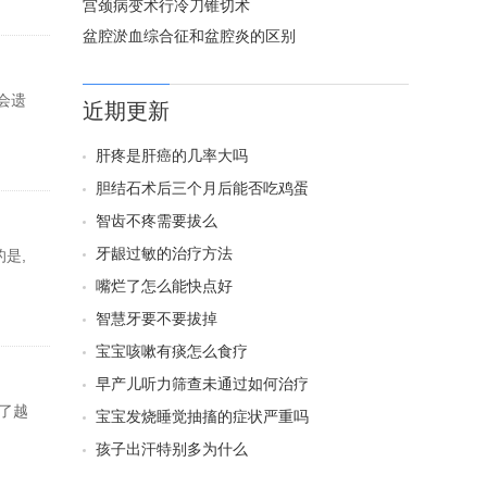
宫颈病变术行冷刀锥切术
盆腔淤血综合征和盆腔炎的区别
会遗
近期更新
肝疼是肝癌的几率大吗
胆结石术后三个月后能否吃鸡蛋
智齿不疼需要拔么
牙龈过敏的治疗方法
是,
嘴烂了怎么能快点好
智慧牙要不要拔掉
宝宝咳嗽有痰怎么食疗
早产儿听力筛查未通过如何治疗
了越
宝宝发烧睡觉抽搐的症状严重吗
孩子出汗特别多为什么