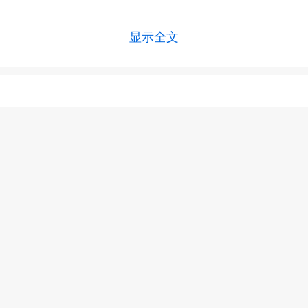
显示全文
上一篇 :
治疗牛皮癣的药有哪些 牛皮癣用药的3项原则
下一篇 :
牛皮癣药物是什么 6种治疗牛皮癣的常用药物