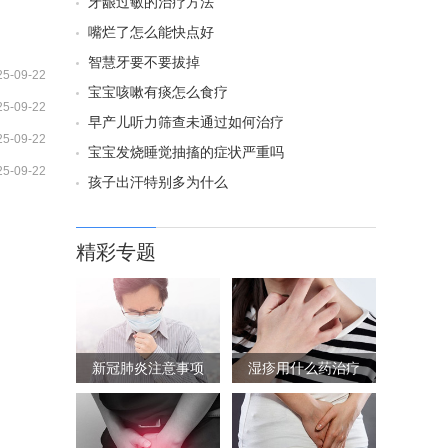
牙龈过敏的治疗方法
嘴烂了怎么能快点好
智慧牙要不要拔掉
25-09-22
宝宝咳嗽有痰怎么食疗
25-09-22
早产儿听力筛查未通过如何治疗
25-09-22
宝宝发烧睡觉抽搐的症状严重吗
25-09-22
孩子出汗特别多为什么
精彩专题
新冠肺炎注意事项
湿疹用什么药治疗