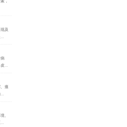
因素，
表现及
..
于病
...
屑、瘙
..
环境、
..