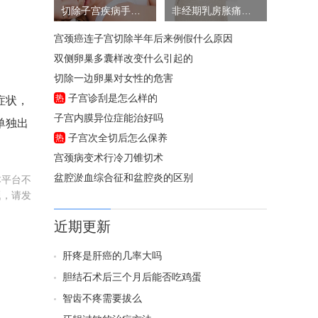
切除子宫疾病手术风险大吗
非经期乳房胀痛的原因
宫颈癌连子宫切除半年后来例假什么原因
双侧卵巢多囊样改变什么引起的
切除一边卵巢对女性的危害
子宫诊刮是怎么样的
热
症状，
子宫内膜异位症能治好吗
单独出
子宫次全切后怎么保养
热
宫颈病变术行冷刀锥切术
盆腔淤血综合征和盆腔炎的区别
本平台不
题，请发
近期更新
肝疼是肝癌的几率大吗
胆结石术后三个月后能否吃鸡蛋
智齿不疼需要拔么