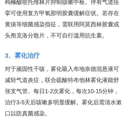
枸橼酸喷托维林片抑制咳嗽中枢。伴有气道痉
挛可使用复方甲氧那明胶囊缓解症状。若存在
黄痰等细菌感染指征，需联用阿莫西林胶囊或
头孢克洛分散片，不可自行滥用抗生素。
3、雾化治疗
对于顽固性干咳，雾化吸入布地奈德混悬液可
减轻气道炎症，联合硫酸特布他林雾化液能舒
张支气管。每日1-2次雾化，每次10-15分钟，
治疗3-5天后咳嗽多明显缓解。雾化后需清水漱
口以防真菌感染。