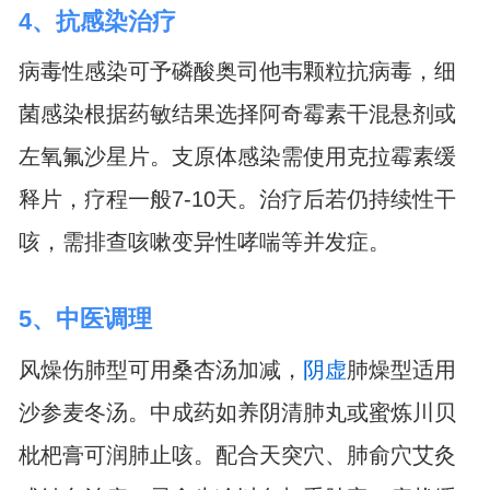
4、抗感染治疗
病毒性感染可予磷酸奥司他韦颗粒抗病毒，细
菌感染根据药敏结果选择阿奇霉素干混悬剂或
左氧氟沙星片。支原体感染需使用克拉霉素缓
释片，疗程一般7-10天。治疗后若仍持续性干
咳，需排查咳嗽变异性哮喘等并发症。
5、中医调理
风燥伤肺型可用桑杏汤加减，
阴虚
肺燥型适用
沙参麦冬汤。中成药如养阴清肺丸或蜜炼川贝
枇杷膏可润肺止咳。配合天突穴、肺俞穴艾灸