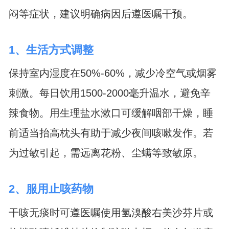
闷等症状，建议明确病因后遵医嘱干预。
1、生活方式调整
保持室内湿度在50%-60%，减少冷空气或烟雾
刺激。每日饮用1500-2000毫升温水，避免辛
辣食物。用生理盐水漱口可缓解咽部干燥，睡
前适当抬高枕头有助于减少夜间咳嗽发作。若
为过敏引起，需远离花粉、尘螨等致敏原。
2、服用止咳药物
干咳无痰时可遵医嘱使用氢溴酸右美沙芬片或