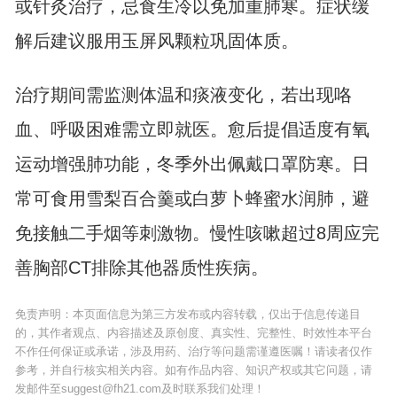
或针灸治疗，忌食生冷以免加重肺寒。症状缓
解后建议服用玉屏风颗粒巩固体质。
治疗期间需监测体温和痰液变化，若出现咯
血、呼吸困难需立即就医。愈后提倡适度有氧
运动增强肺功能，冬季外出佩戴口罩防寒。日
常可食用雪梨百合羹或白萝卜蜂蜜水润肺，避
免接触二手烟等刺激物。慢性咳嗽超过8周应完
善胸部CT排除其他器质性疾病。
免责声明：本页面信息为第三方发布或内容转载，仅出于信息传递目
的，其作者观点、内容描述及原创度、真实性、完整性、时效性本平台
不作任何保证或承诺，涉及用药、治疗等问题需谨遵医嘱！请读者仅作
参考，并自行核实相关内容。如有作品内容、知识产权或其它问题，请
发邮件至suggest@fh21.com及时联系我们处理！