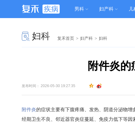
疾病
男科
妇产科
儿
妇科
复禾首页
>
妇产科
>
妇科
附件炎的
发布时间： 2026-05-30 19:27:35
附件炎
的症状主要有下腹疼痛、发热、阴道分泌物增
经期卫生不良、邻近器官炎症蔓延、免疫力低下等因