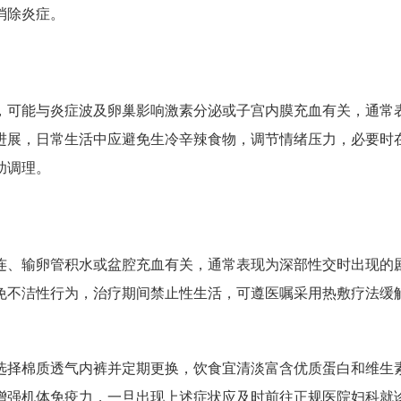
消除炎症。
，可能与炎症波及卵巢影响激素分泌或子宫内膜充血有关，通常
进展，日常生活中应避免生冷辛辣食物，调节情绪压力，必要时
助调理。
连、输卵管积水或盆腔充血有关，通常表现为深部性交时出现的
免不洁性行为，治疗期间禁止性生活，可遵医嘱采用热敷疗法缓
。
选择棉质透气内裤并定期更换，饮食宜清淡富含优质蛋白和维生
增强机体免疫力，一旦出现上述症状应及时前往正规医院妇科就