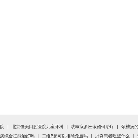
院
|
北京佳美口腔医院儿童牙科
|
咳嗽痰多应该如何治疗
|
颈椎病
病综合征能治好吗
|
二维B超可以排除兔唇吗
|
肝炎患者吃些什么
|