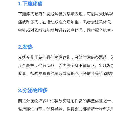
1.下腹疼痛
下腹疼痛是附件炎最常见的早期表现，可能与大肠埃
痛或坠胀痛，在活动或性交后加重。患者需注意休息
钠栓或对乙酰氨基酚片进行镇痛处理，同时配合抗生
2.发热
发热多见于急性附件炎发作期，可能与淋病奈瑟菌、
度至高热，伴有寒战、乏力等全身不适症状。出现发
胶囊、盐酸左氧氟沙星片或头孢克肟分散片等药物控
3.分泌物增多
阴道分泌物增多且性状改变是附件炎的典型体征之一
黏液脓性白带，伴有异味。保持会阴部清洁干燥至关