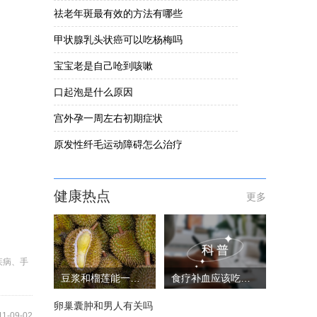
祛老年斑最有效的方法有哪些
甲状腺乳头状癌可以吃杨梅吗
宝宝老是自己呛到咳嗽
口起泡是什么原因
宫外孕一周左右初期症状
原发性纤毛运动障碍怎么治疗
健康热点
更多
疾病、手
豆浆和榴莲能一起吃吗
食疗补血应该吃些什么
卵巢囊肿和男人有关吗
11-09-02