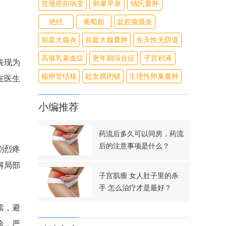
宫颈癌前病变
卵巢早衰
纳氏囊肿
绝经
葡萄胎
盆腔腹膜炎
前庭大腺炎
前庭大腺囊肿
先天性无阴道
高催乳素血症
更年期综合征
子宫积液
表现为
输卵管结核
处女膜闭锁
生理性卵巢囊肿
在医生
小编推荐
药流后多久可以同房，药流
后的注意事项是什么？
剧烈疼
解局部
子宫肌瘤 女人肚子里的杀
手 怎么治疗才是最好？
素，避
诊，严