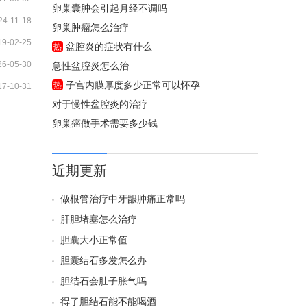
卵巢囊肿会引起月经不调吗
24-11-18
卵巢肿瘤怎么治疗
19-02-25
盆腔炎的症状有什么
热
26-05-30
急性盆腔炎怎么治
子宫内膜厚度多少正常可以怀孕
热
17-10-31
对于慢性盆腔炎的治疗
卵巢癌做手术需要多少钱
近期更新
做根管治疗中牙龈肿痛正常吗
肝胆堵塞怎么治疗
胆囊大小正常值
胆囊结石多发怎么办
胆结石会肚子胀气吗
得了胆结石能不能喝酒