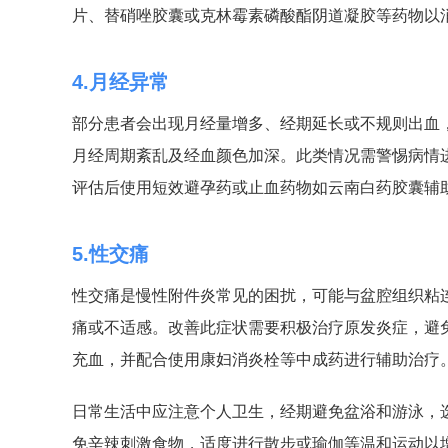
片、替硝唑胶囊或克林霉素磷酸酯阴道凝胶等药物以
4.月经异常
部分患者会出现月经量增多、经期延长或不规则出血
月经周期紊乱及经血颜色加深。此类情况需警惕病情
评估后使用短效避孕药或止血药物如云南白药胶囊辅
5.性交痛
性交痛是慢性附件炎常见的困扰，可能与盆腔组织粘
痛或不适感。改善此症状需要积极治疗原发炎症，避
充血，并配合使用康妇消炎栓等中成药进行辅助治疗
日常生活中应注意个人卫生，经期避免盆浴和游泳，
免辛辣刺激食物，适度进行散步或瑜伽等温和运动以