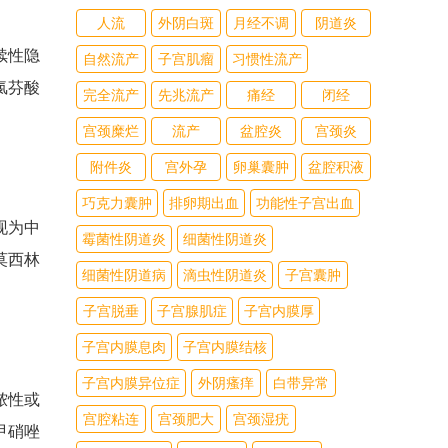
人流
外阴白斑
月经不调
阴道炎
续性隐
自然流产
子宫肌瘤
习惯性流产
氯芬酸
完全流产
先兆流产
痛经
闭经
宫颈糜烂
流产
盆腔炎
宫颈炎
附件炎
宫外孕
卵巢囊肿
盆腔积液
巧克力囊肿
排卵期出血
功能性子宫出血
现为中
霉菌性阴道炎
细菌性阴道炎
莫西林
细菌性阴道病
滴虫性阴道炎
子宫囊肿
子宫脱垂
子宫腺肌症
子宫内膜厚
子宫内膜息肉
子宫内膜结核
子宫内膜异位症
外阴瘙痒
白带异常
脓性或
宫腔粘连
宫颈肥大
宫颈湿疣
甲硝唑