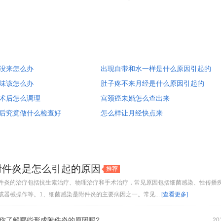
没来怎么办
出现白带和水一样是什么原因引起的
味该怎么办
肚子疼不来月经是什么原因引起的
术后怎么调理
宫颈癌未婚怎么查出来
后究竟做什么检查好
怎么样让月经快点来
附件炎是怎么引起的原因
推荐
件炎的治疗包括抗生素治疗、物理治疗和手术治疗，常见原因包括细菌感染、性传播
或器械操作等。1、细菌感染是附件炎的主要病因之一。常见...
[查看更多]
你了解哪些形成附件炎的原因呢?
20