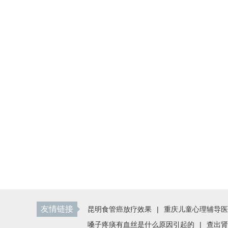
友情链接
昆明食管癌放疗效果
|
重庆儿童心理辅导医
嗓子疼痰有血丝是什么原因引起的
|
查出肾