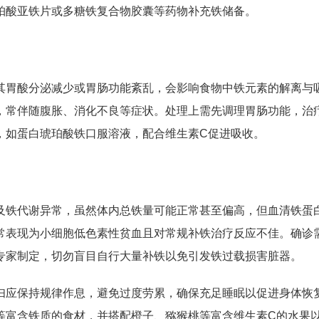
珀酸亚铁片或多糖铁复合物胶囊等药物补充铁储备。
其胃酸分泌减少或胃肠功能紊乱，会影响食物中铁元素的解离与
，常伴随腹胀、消化不良等症状。处理上需先调理胃肠功能，治
，如蛋白琥珀酸铁口服溶液，配合维生素C促进吸收。
及铁代谢异常，虽然体内总铁量可能正常甚至偏高，但血清铁蛋
常表现为小细胞低色素性贫血且对常规补铁治疗反应不佳。确诊
专家制定，切勿盲目自行大量补铁以免引发铁过载损害脏器。
妇应保持规律作息，避免过度劳累，确保充足睡眠以促进身体恢
等富含铁质的食材，并搭配橙子、猕猴桃等富含维生素C的水果