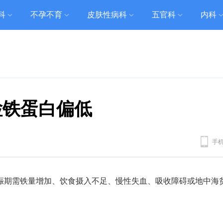
科
不孕不育
皮肤性病科
五官科
内科
检铁蛋白偏低
手
娠期需铁量增加、饮食摄入不足、慢性失血、吸收障碍或地中海