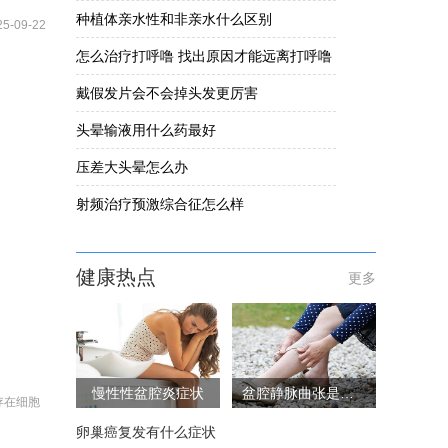
种植体亲水性和非亲水什么区别
25-09-22
怎么治疗打呼噜 找出原因才能远离打呼噜
戴假发片会不会掉头发更厉害
头晕输液用什么药最好
压差大头晕怎么办
射频治疗预激综合征怎么样
健康热点
更多
慢性性盆腔炎症状
盆腔静脉曲张是怎么回事
存在细胞
卵巢癌复发有什么症状