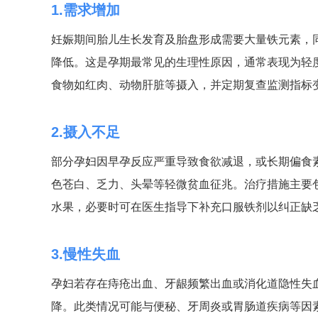
1.需求增加
妊娠期间胎儿生长发育及胎盘形成需要大量铁元素，
降低。这是孕期最常见的生理性原因，通常表现为轻
食物如红肉、动物肝脏等摄入，并定期复查监测指标
2.摄入不足
部分孕妇因早孕反应严重导致食欲减退，或长期偏食
色苍白、乏力、头晕等轻微贫血征兆。治疗措施主要
水果，必要时可在医生指导下补充口服铁剂以纠正缺
3.慢性失血
孕妇若存在痔疮出血、牙龈频繁出血或消化道隐性失
降。此类情况可能与便秘、牙周炎或胃肠道疾病等因