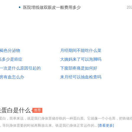
医院埋线做双眼皮一般费用多少
20
褐色分泌物
月经期间不能吃什么菜
高多少是癌症
大姨妈来了可以泡脚吗
一次是什么原因引起的
下腹部疼痛是如何好
房有血怎么办
来月经可以抽血检查吗
铁蛋白是什么
推荐
蛋白，简单来说，就是我们身体里储存铁的一种蛋白质。它就像一个小仓库，把铁储
，等到身体需要的时候再释放出来。铁是我们身体正常运作的...
[查看更多]