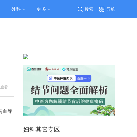
外科
更多
搜索
导航
机查看
贫血等
妇科其它专区