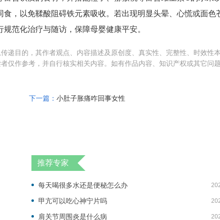
同食，以免鞣酸阻碍铁元素吸收。若出现明显头晕、心慌或面色
行规范化治疗与随访，保障母婴健康平安。
息传递目的，其作者观点、内容描述及原创度、真实性、完整性、时效性
读者仅作参考，并自行核实相关内容。如有作品内容、知识产权或其它问
下一篇：
小肚子胀痛咋回事女性
推荐专家
每天喝很多水还是便秘怎么办
20
甲亢可以吃心神宁片吗
20
肩关节周围炎是什么病
20