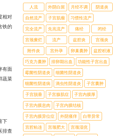
人流
外阴白斑
月经不调
阴道炎
度相对
自然流产
子宫肌瘤
习惯性流产
含铁的
完全流产
先兆流产
痛经
闭经
宫颈糜烂
流产
盆腔炎
宫颈炎
附件炎
宫外孕
卵巢囊肿
盆腔积液
巧克力囊肿
排卵期出血
功能性子宫出血
伴有面
霉菌性阴道炎
细菌性阴道炎
鲜蔬菜
细菌性阴道病
滴虫性阴道炎
子宫囊肿
子宫脱垂
子宫腺肌症
子宫内膜厚
子宫内膜息肉
子宫内膜结核
子宫内膜异位症
外阴瘙痒
白带异常
著下
宫腔粘连
宫颈肥大
宫颈湿疣
医排查