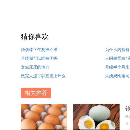
猜你喜欢
验孕棒下午测准不准
为什么内裤有
月经期可以吃柚子吗
人附睾蛋白4
女生尿尿的地方
月经半个月来
做完人流可以直接上环么
大姨妈刚走同
相关推荐
铁
里