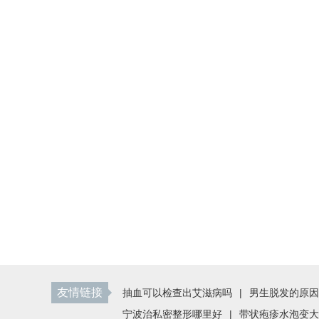
友情链接
抽血可以检查出艾滋病吗
|
男生脱发的原因
宁波治私密整形哪里好
|
带状疱疹水泡变大