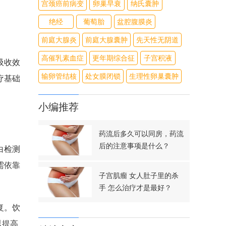
宫颈癌前病变
卵巢早衰
纳氏囊肿
绝经
葡萄胎
盆腔腹膜炎
前庭大腺炎
前庭大腺囊肿
先天性无阴道
高催乳素血症
更年期综合征
子宫积液
吸收效
输卵管结核
处女膜闭锁
生理性卵巢囊肿
疗基础
小编推荐
药流后多久可以同房，药流
后的注意事项是什么？
白检测
需依靠
子宫肌瘤 女人肚子里的杀
手 怎么治疗才是最好？
复。饮
以提高