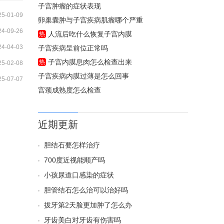
子宫肿瘤的症状表现
25-01-09
卵巢囊肿与子宫疾病肌瘤哪个严重
24-09-26
人流后吃什么恢复子宫内膜
热
24-04-03
子宫疾病呈前位正常吗
子宫内膜息肉怎么检查出来
热
25-02-08
子宫疾病内膜过薄是怎么回事
25-07-07
宫颈成熟度怎么检查
近期更新
胆结石要怎样治疗
700度近视能顺产吗
小孩尿道口感染的症状
胆管结石怎么治可以治好吗
拔牙第2天脸更加肿了怎么办
牙齿美白对牙齿有伤害吗