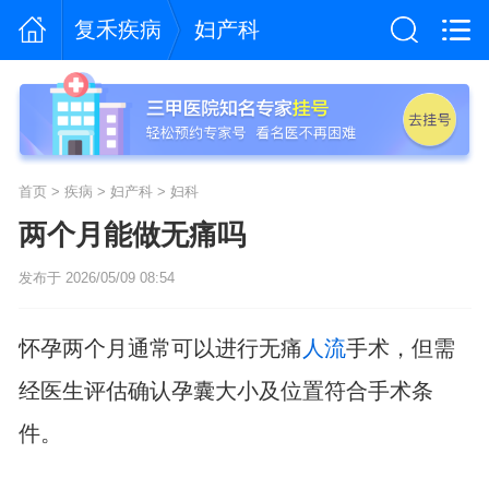
复禾疾病
妇产科
首页
>
疾病
>
妇产科
>
妇科
两个月能做无痛吗
发布于 2026/05/09 08:54
怀孕两个月通常可以进行无痛
人流
手术，但需
经医生评估确认孕囊大小及位置符合手术条
件。