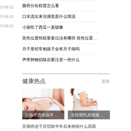
腺癌分化程度怎么看
25-09-22
口水流出来没感觉是什么情况
25-09-22
25-09-22
小孩吃了西瓜一直咳嗽
良性位置性眩晕复位法有哪些 良性位置性眩晕要怎么办
月子里经常抱孩子会有月子病吗
声带肿物切除后要注意一些什么
健康热点
更多
切除子宫疾病手术风险大吗
非经期乳房胀痛的原因
宫颈癌连子宫切除半年后来例假什么原因