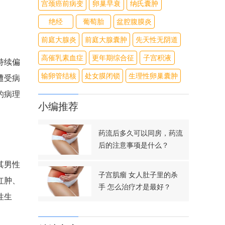
宫颈癌前病变
卵巢早衰
纳氏囊肿
绝经
葡萄胎
盆腔腹膜炎
前庭大腺炎
前庭大腺囊肿
先天性无阴道
高催乳素血症
更年期综合征
子宫积液
持续偏
输卵管结核
处女膜闭锁
生理性卵巢囊肿
遭受病
的病理
小编推荐
药流后多久可以同房，药流
后的注意事项是什么？
其男性
子宫肌瘤 女人肚子里的杀
红肿、
手 怎么治疗才是最好？
性生