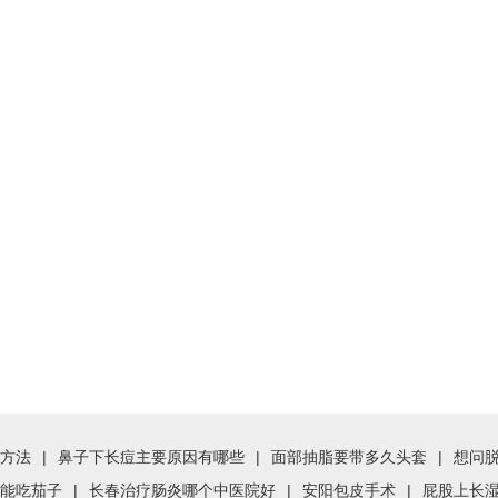
方法
|
鼻子下长痘主要原因有哪些
|
面部抽脂要带多久头套
|
想问
能吃茄子
|
长春治疗肠炎哪个中医院好
|
安阳包皮手术
|
屁股上长