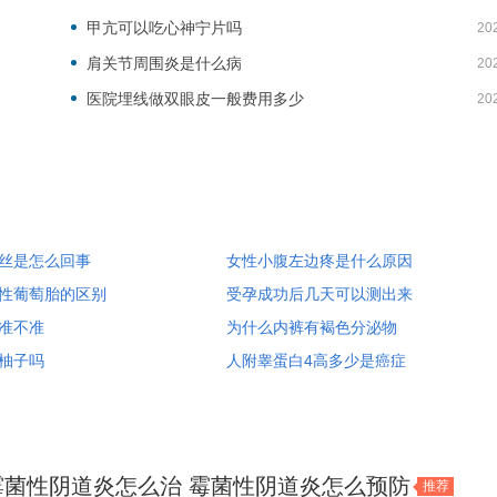
甲亢可以吃心神宁片吗
20
肩关节周围炎是什么病
20
医院埋线做双眼皮一般费用多少
20
丝是怎么回事
女性小腹左边疼是什么原因
性葡萄胎的区别
受孕成功后几天可以测出来
准不准
为什么内裤有褐色分泌物
柚子吗
人附睾蛋白4高多少是癌症
霉菌性阴道炎怎么治 霉菌性阴道炎怎么预防
推荐