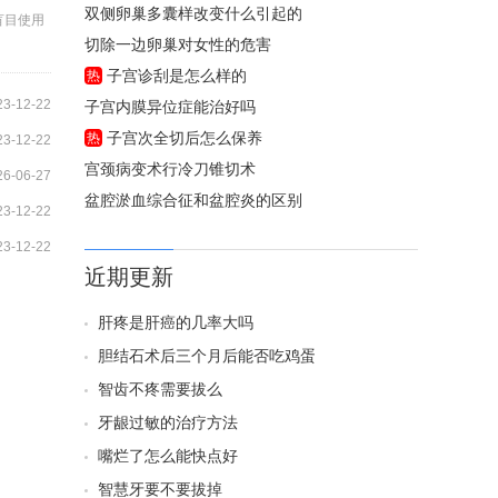
双侧卵巢多囊样改变什么引起的
盲目使用
切除一边卵巢对女性的危害
子宫诊刮是怎么样的
热
23-12-22
子宫内膜异位症能治好吗
子宫次全切后怎么保养
热
23-12-22
宫颈病变术行冷刀锥切术
26-06-27
盆腔淤血综合征和盆腔炎的区别
23-12-22
23-12-22
近期更新
肝疼是肝癌的几率大吗
胆结石术后三个月后能否吃鸡蛋
智齿不疼需要拔么
牙龈过敏的治疗方法
嘴烂了怎么能快点好
智慧牙要不要拔掉