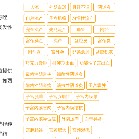
人流
外阴白斑
月经不调
阴道炎
霉唑
自然流产
子宫肌瘤
习惯性流产
复发性
完全流产
先兆流产
痛经
闭经
宫颈糜烂
流产
盆腔炎
宫颈炎
附件炎
宫外孕
卵巢囊肿
盆腔积液
巧克力囊肿
排卵期出血
功能性子宫出血
殖提供
霉菌性阴道炎
细菌性阴道炎
，如西
细菌性阴道病
滴虫性阴道炎
子宫囊肿
子宫脱垂
子宫腺肌症
子宫内膜厚
子宫内膜息肉
子宫内膜结核
子宫内膜异位症
外阴瘙痒
白带异常
选择纯
宫腔粘连
宫颈肥大
宫颈湿疣
群结