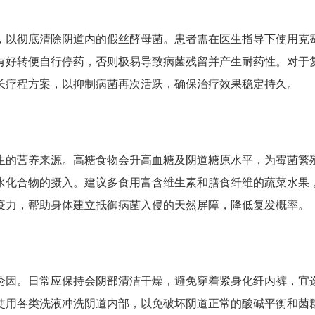
，以彻底清除阴道内的假丝酵母菌。患者需在医生指导下使用克
有好转便自行停药，否则极易导致病菌残留并产生耐药性。对于
长疗程方案，以抑制病菌再次活跃，确保治疗效果稳定持久。
生的营养来源。高糖食物会升高血糖及阴道糖原水平，为霉菌繁
水化合物的摄入。建议多食用富含维生素和膳食纤维的蔬菜水果
疫力，帮助身体建立抵御病菌入侵的天然屏障，降低复发概率。
诱因。日常应保持会阴部清洁干燥，避免穿着紧身化纤内裤，宜
使用各类洗液冲洗阴道内部，以免破坏阴道正常的酸碱平衡和菌