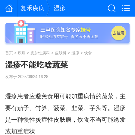
复禾疾病
湿疹
首页
>
疾病
>
皮肤性病科
>
皮肤科
>
湿疹
>
饮食
湿疹不能吃啥蔬菜
发布于 2025/06/24 16:28
湿疹患者应避免食用可能加重病情的蔬菜，主
要有茄子、竹笋、菠菜、韭菜、芋头等。湿疹
是一种慢性炎症性皮肤病，饮食不当可能诱发
或加重症状。